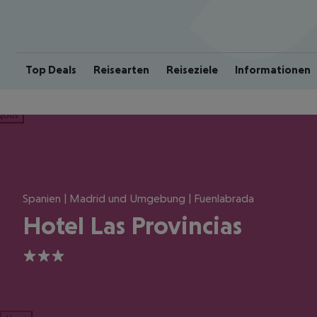
Top Deals
Reisearten
Reiseziele
Informationen
ious
Spanien | Madrid und Umgebung | Fuenlabrada
Hotel Las Provincias
3