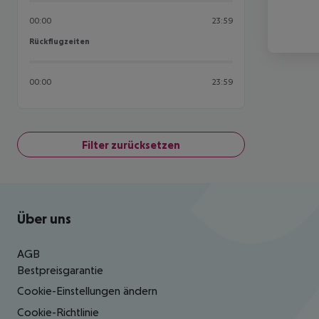
00:00
23:59
Rückflugzeiten
Rückflugzeiten
00:00
23:59
Filter zurücksetzen
Footer
Footer navigation
Über uns
AGB
Bestpreisgarantie
Cookie-Einstellungen ändern
Cookie-Richtlinie