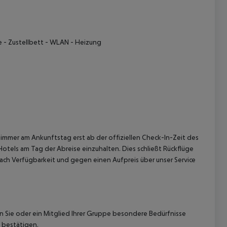
e
- Zustellbett
- WLAN
- Heizung
 akzeptieren
immer am Ankunftstag erst ab der offiziellen Check-In-Zeit des
Hotels am Tag der Abreise einzuhalten. Dies schließt Rückflüge
ach Verfügbarkeit und gegen einen Aufpreis über unser Service
nn Sie oder ein Mitglied Ihrer Gruppe besondere Bedürfnisse
 bestätigen.