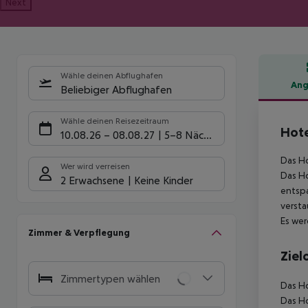
Next
Wähle deinen Abflughafen
Ang
Beliebiger Abflughafen
Hote
Wähle deinen Reisezeitraum
Hote
10.08.26
–
08.08.27
5-8 Nächte
Das Ho
Wer wird verreisen
Das Ho
2 Erwachsene
Keine Kinder
entspa
versta
Es wer
Zimmer & Verpflegung
Ziel
Zimmertypen wählen
Das Ho
Das Ho