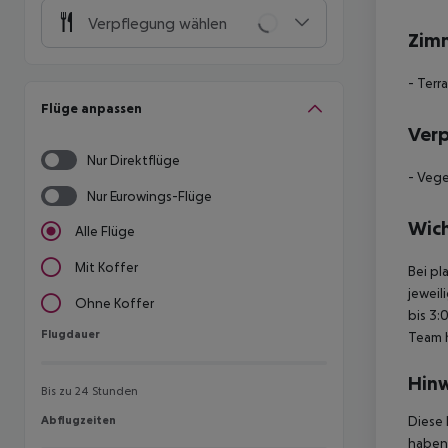
Verpflegung wählen
Zim
- Terr
Flüge anpassen
Ver
Nur Direktflüge
- Vege
Nur Eurowings-Flüge
Wich
Alle Flüge
Mit Koffer
Bei pl
jeweil
Ohne Koffer
bis 3:
Flugdauer
Flugdauer
Team 
Hinw
Bis zu 24 Stunden
Abflugzeiten
Diese 
Abflugzeiten
haben,