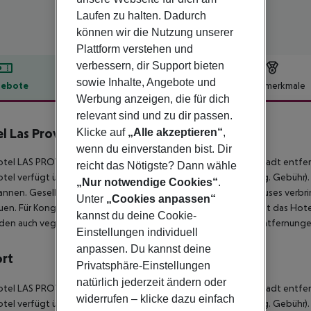
Laufen zu halten. Dadurch
können wir die Nutzung unserer
Plattform verstehen und
verbessern, dir Support bieten
sowie Inhalte, Angebote und
ebote
Hotelbeschreibung
Hotelmerkmale
Werbung anzeigen, die für dich
lbeschreibung
relevant sind und zu dir passen.
l Las Provincias
Klicke auf
„Alle akzeptieren“
,
3
wenn du einverstanden bist. Dir
tel LAS PROVINCIAS liegt nur wenige Schritte von der Innenstadt entfe
reicht das Nötigste? Dann wähle
tel verfügt über einen Lift sowie über Parkmöglichkeiten (geg. Gebühr).
„Nur notwendige Cookies“
.
nnen. Gesellige Stunden können Sie in der Diskothek des Hauses verbri
Unter
„Cookies anpassen“
uen. Für Kongresse und sonstige geschäftliche Meetings bietet das Hote
kannst du deine Cookie-
den auch vegetarische und glutenfreie Speisen angeboten.
Entfernunge
Einstellungen individuell
anpassen. Du kannst deine
ort
Privatsphäre-Einstellungen
natürlich jederzeit ändern oder
tel LAS PROVINCIAS liegt nur wenige Schritte von der Innenstadt entfe
widerrufen – klicke dazu einfach
tel verfügt über einen Lift sowie über Parkmöglichkeiten (geg. Gebühr)