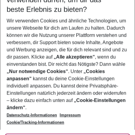
08.08.26
–
06.08.27
5-8 Nächte
beste Erlebnis zu bieten?
Wer wird verreisen
Wir verwenden Cookies und ähnliche Technologien, um
2 Erwachsene
Keine Kinder
unsere Webseite für dich am Laufen zu halten. Dadurch
können wir die Nutzung unserer Plattform verstehen und
Mehr Filter anzeigen
verbessern, dir Support bieten sowie Inhalte, Angebote
und Werbung anzeigen, die für dich relevant sind und zu
dir passen. Klicke auf
„Alle akzeptieren“
, wenn du
einverstanden bist. Dir reicht das Nötigste? Dann wähle
„Nur notwendige Cookies“
. Unter
„Cookies
anpassen“
kannst du deine Cookie-Einstellungen
Footer
Footer navigation
individuell anpassen. Du kannst deine Privatsphäre-
Über uns
Einstellungen natürlich jederzeit ändern oder widerrufen
AGB
– klicke dazu einfach unten auf
„Cookie-Einstellungen
Service & Hilfe
Bestpreisgarantie
ändern“
.
Datenschutz-Informationen
Impressum
Agenturbetreuung
Cookie-Einstellungen ändern
Folge uns
Barrierefreies Reisen
Cookie/Tracking-Informationen
Cookie-Richtlinie
Check-in
Datenschutz