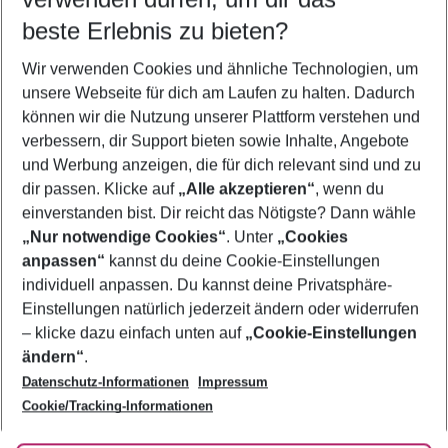
11.08.26
–
09.08.27
5-8 Nächte
beste Erlebnis zu bieten?
Wer wird verreisen
Wir verwenden Cookies und ähnliche Technologien, um
2 Erwachsene
Keine Kinder
unsere Webseite für dich am Laufen zu halten. Dadurch
können wir die Nutzung unserer Plattform verstehen und
Mehr Filter anzeigen
verbessern, dir Support bieten sowie Inhalte, Angebote
und Werbung anzeigen, die für dich relevant sind und zu
dir passen. Klicke auf
„Alle akzeptieren“
, wenn du
einverstanden bist. Dir reicht das Nötigste? Dann wähle
„Nur notwendige Cookies“
. Unter
„Cookies
anpassen“
kannst du deine Cookie-Einstellungen
Footer
Footer navigation
individuell anpassen. Du kannst deine Privatsphäre-
Über uns
Einstellungen natürlich jederzeit ändern oder widerrufen
AGB
– klicke dazu einfach unten auf
„Cookie-Einstellungen
Service & Hilfe
Bestpreisgarantie
ändern“
.
Datenschutz-Informationen
Impressum
Agenturbetreuung
Cookie-Einstellungen ändern
Folge uns
Barrierefreies Reisen
Cookie/Tracking-Informationen
Cookie-Richtlinie
Check-in
Datenschutz