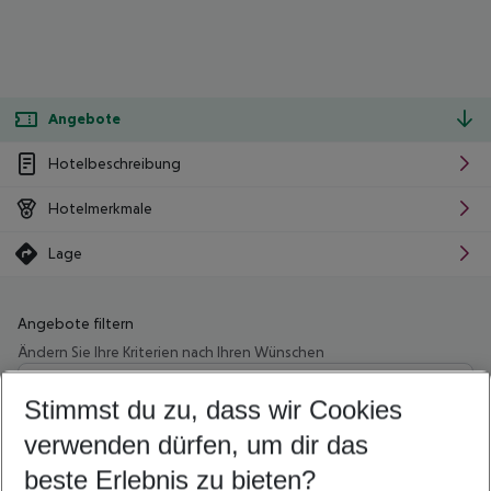
Angebote
Hotelbeschreibung
Hotelmerkmale
Lage
Angebote filtern
Ändern Sie Ihre Kriterien nach Ihren Wünschen
Wähle deinen Abflughafen
Beliebiger Abflughafen
Stimmst du zu, dass wir Cookies
verwenden dürfen, um dir das
Wähle deinen Reisezeitraum
10.08.26
–
08.08.27
5-8 Nächte
beste Erlebnis zu bieten?