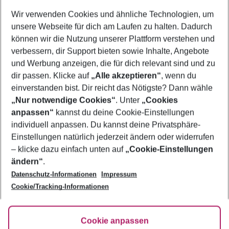
Wer wird verreisen
Wir verwenden Cookies und ähnliche Technologien, um
2 Erwachsene
Keine Kinder
unsere Webseite für dich am Laufen zu halten. Dadurch
können wir die Nutzung unserer Plattform verstehen und
Mehr Filter anzeigen
verbessern, dir Support bieten sowie Inhalte, Angebote
und Werbung anzeigen, die für dich relevant sind und zu
dir passen. Klicke auf
„Alle akzeptieren“
, wenn du
einverstanden bist. Dir reicht das Nötigste? Dann wähle
„Nur notwendige Cookies“
. Unter
„Cookies
anpassen“
kannst du deine Cookie-Einstellungen
Footer
Footer navigation
individuell anpassen. Du kannst deine Privatsphäre-
Über uns
Einstellungen natürlich jederzeit ändern oder widerrufen
AGB
– klicke dazu einfach unten auf
„Cookie-Einstellungen
Service & Hilfe
Bestpreisgarantie
ändern“
.
Datenschutz-Informationen
Impressum
Agenturbetreuung
Cookie-Einstellungen ändern
Folge uns
Barrierefreies Reisen
Cookie/Tracking-Informationen
Cookie-Richtlinie
Check-in
Datenschutz
FAQ
Fakten
Cookie anpassen
HanseMerkur Reiseversicherung
Flexibel buchen