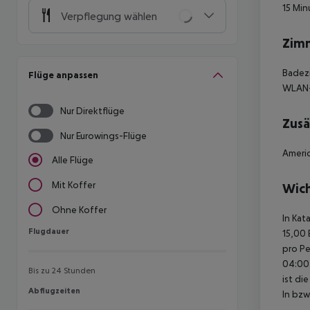
15 Min
Verpflegung wählen
Zim
Badezi
Flüge anpassen
WLAN-I
Nur Direktflüge
Zusä
Nur Eurowings-Flüge
Americ
Alle Flüge
Mit Koffer
Wich
Ohne Koffer
In Kat
Flugdauer
Flugdauer
15,00 
pro Pe
04:00 
Bis zu 24 Stunden
ist di
Abflugzeiten
Abflugzeiten
In bzw