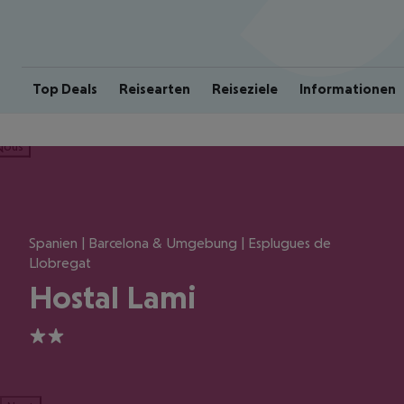
Top Deals
Reisearten
Reiseziele
Informationen
ious
Spanien | Barcelona & Umgebung | Esplugues de
Llobregat
Hostal Lami
2