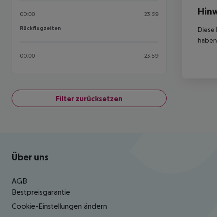
Hinw
00:00
23:59
Rückflugzeiten
Rückflugzeiten
Diese 
haben,
00:00
23:59
Filter zurücksetzen
Footer
Footer navigation
Über uns
AGB
Bestpreisgarantie
Cookie-Einstellungen ändern