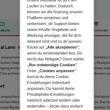
unsere Webseite für dich am
Laufen zu halten. Dadurch
können wir die Nutzung unserer
Plattform verstehen und
verbessern, dir Support bieten
sowie Inhalte, Angebote und
ebote
Hotelbeschreibung
Hotelmerkmale
Werbung anzeigen, die für dich
lbeschreibung
relevant sind und zu dir passen.
al Lami
Klicke auf
„Alle akzeptieren“
,
2
wenn du einverstanden bist. Dir
 ansprechende Budget-Hotel, das ein gutes Preis-Leistungs-Verhältnis b
reicht das Nötigste? Dann wähle
nischen Hauptstadt Barcelona. Es verfügt über eine 24-Stunden-Rezeptio
„Nur notwendige Cookies“
.
rgang entfernt, das Zentrum von Barcelona ist mit den öffentlichen Verkeh
Unter
„Cookies anpassen“
0 km entfernt und mit den öffentlichen Verkehrsmitteln in 15 Minuten err
kannst du deine Cookie-
Einstellungen individuell
ort
anpassen. Du kannst deine
Privatsphäre-Einstellungen
 ansprechende Budgethotel bietet ein gutes Preis-Leistungs-Verhältnis 
natürlich jederzeit ändern oder
nischen Metropole Barcelona. Es verfügt über eine 24h Rezeption. Die nä
widerrufen – klicke dazu einfach
ntrum Barcelonas ist leicht mit öffentlichen Verkehrsmitteln erreichbar. D