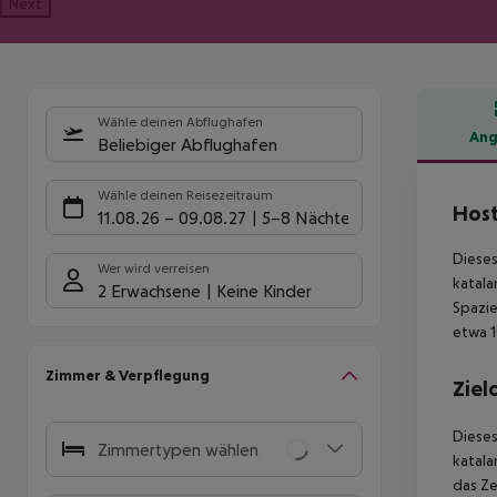
Next
Wähle deinen Abflughafen
Ang
Beliebiger Abflughafen
Hote
Wähle deinen Reisezeitraum
Host
11.08.26
–
09.08.27
5-8 Nächte
Dieses
Wer wird verreisen
katala
2 Erwachsene
Keine Kinder
Spazie
etwa 1
Zimmer & Verpflegung
Ziel
Dieses
Zimmertypen wählen
katala
das Ze