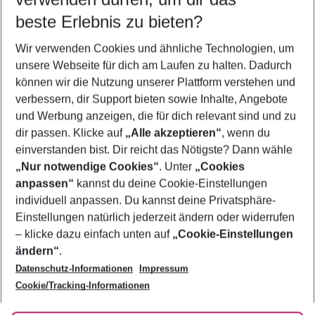
09.08.26
–
07.08.27
5-8 Nächte
beste Erlebnis zu bieten?
Wer wird verreisen
Wir verwenden Cookies und ähnliche Technologien, um
2 Erwachsene
Keine Kinder
unsere Webseite für dich am Laufen zu halten. Dadurch
können wir die Nutzung unserer Plattform verstehen und
Mehr Filter anzeigen
verbessern, dir Support bieten sowie Inhalte, Angebote
und Werbung anzeigen, die für dich relevant sind und zu
dir passen. Klicke auf
„Alle akzeptieren“
, wenn du
einverstanden bist. Dir reicht das Nötigste? Dann wähle
„Nur notwendige Cookies“
. Unter
„Cookies
anpassen“
kannst du deine Cookie-Einstellungen
Footer
Footer navigation
individuell anpassen. Du kannst deine Privatsphäre-
Über uns
Einstellungen natürlich jederzeit ändern oder widerrufen
AGB
– klicke dazu einfach unten auf
„Cookie-Einstellungen
Service & Hilfe
Bestpreisgarantie
ändern“
.
Datenschutz-Informationen
Impressum
Agenturbetreuung
Cookie-Einstellungen ändern
Folge uns
Barrierefreies Reisen
Cookie/Tracking-Informationen
Cookie-Richtlinie
Check-in
Datenschutz