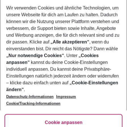
Wer wird verreisen
Wir verwenden Cookies und ähnliche Technologien, um
2 Erwachsene
Keine Kinder
unsere Webseite für dich am Laufen zu halten. Dadurch
können wir die Nutzung unserer Plattform verstehen und
Mehr Filter anzeigen
verbessern, dir Support bieten sowie Inhalte, Angebote
und Werbung anzeigen, die für dich relevant sind und zu
dir passen. Klicke auf
„Alle akzeptieren“
, wenn du
einverstanden bist. Dir reicht das Nötigste? Dann wähle
„Nur notwendige Cookies“
. Unter
„Cookies
anpassen“
kannst du deine Cookie-Einstellungen
Footer
Footer navigation
individuell anpassen. Du kannst deine Privatsphäre-
Über uns
Einstellungen natürlich jederzeit ändern oder widerrufen
AGB
– klicke dazu einfach unten auf
„Cookie-Einstellungen
Service & Hilfe
Bestpreisgarantie
ändern“
.
Datenschutz-Informationen
Impressum
Agenturbetreuung
Cookie-Einstellungen ändern
Folge uns
Barrierefreies Reisen
Cookie/Tracking-Informationen
Cookie-Richtlinie
Check-in
Datenschutz
FAQ
Fakten
Cookie anpassen
HanseMerkur Reiseversicherung
Flexibel buchen