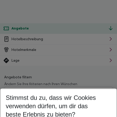
Angebote
Hotelbeschreibung
Hotelmerkmale
Lage
Angebote filtern
Ändern Sie Ihre Kriterien nach Ihren Wünschen
Wähle deinen Abflughafen
Beliebiger Abflughafen
Stimmst du zu, dass wir Cookies
verwenden dürfen, um dir das
Wähle deinen Reisezeitraum
10.08.26
–
08.08.27
5-8 Nächte
beste Erlebnis zu bieten?