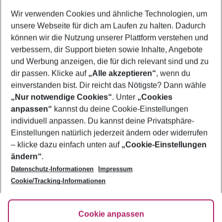
Wer wird verreisen
Wir verwenden Cookies und ähnliche Technologien, um
2 Erwachsene
Keine Kinder
unsere Webseite für dich am Laufen zu halten. Dadurch
können wir die Nutzung unserer Plattform verstehen und
Mehr Filter anzeigen
verbessern, dir Support bieten sowie Inhalte, Angebote
und Werbung anzeigen, die für dich relevant sind und zu
dir passen. Klicke auf
„Alle akzeptieren“
, wenn du
einverstanden bist. Dir reicht das Nötigste? Dann wähle
„Nur notwendige Cookies“
. Unter
„Cookies
anpassen“
kannst du deine Cookie-Einstellungen
Footer
Footer navigation
individuell anpassen. Du kannst deine Privatsphäre-
Über uns
Einstellungen natürlich jederzeit ändern oder widerrufen
AGB
– klicke dazu einfach unten auf
„Cookie-Einstellungen
Service & Hilfe
Bestpreisgarantie
ändern“
.
Datenschutz-Informationen
Impressum
Agenturbetreuung
Cookie-Einstellungen ändern
Folge uns
Barrierefreies Reisen
Cookie/Tracking-Informationen
Cookie-Richtlinie
Check-in
Datenschutz
FAQ
Fakten
Cookie anpassen
HanseMerkur Reiseversicherung
Flexibel buchen