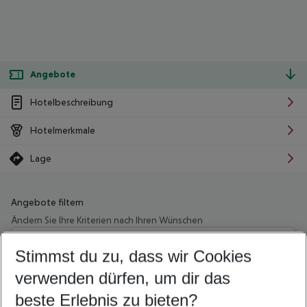
Angebote
Hotelbeschreibung
Hotelmerkmale
Lage
Angebote filtern
Ändern Sie Ihre Kriterien nach Ihren Wünschen
Wähle deinen Abflughafen
Beliebiger Abflughafen
Stimmst du zu, dass wir Cookies
verwenden dürfen, um dir das
Wähle deinen Reisezeitraum
10.08.26
–
08.08.27
5-8 Nächte
beste Erlebnis zu bieten?