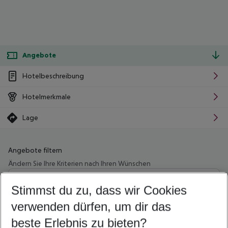
Angebote
Hotelbeschreibung
Hotelmerkmale
Lage
Angebote filtern
Ändern Sie Ihre Kriterien nach Ihren Wünschen
Wähle deinen Abflughafen
Beliebiger Abflughafen
Stimmst du zu, dass wir Cookies
verwenden dürfen, um dir das
Wähle deinen Reisezeitraum
09.08.26
–
07.08.27
5-8 Nächte
beste Erlebnis zu bieten?