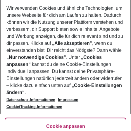
Wer wird verreisen
Wir verwenden Cookies und ähnliche Technologien, um
2 Erwachsene
Keine Kinder
unsere Webseite für dich am Laufen zu halten. Dadurch
können wir die Nutzung unserer Plattform verstehen und
Mehr Filter anzeigen
verbessern, dir Support bieten sowie Inhalte, Angebote
und Werbung anzeigen, die für dich relevant sind und zu
dir passen. Klicke auf
„Alle akzeptieren“
, wenn du
einverstanden bist. Dir reicht das Nötigste? Dann wähle
„Nur notwendige Cookies“
. Unter
„Cookies
anpassen“
kannst du deine Cookie-Einstellungen
Footer
Footer navigation
individuell anpassen. Du kannst deine Privatsphäre-
Über uns
Einstellungen natürlich jederzeit ändern oder widerrufen
AGB
– klicke dazu einfach unten auf
„Cookie-Einstellungen
Service & Hilfe
Bestpreisgarantie
ändern“
.
Datenschutz-Informationen
Impressum
Agenturbetreuung
Cookie-Einstellungen ändern
Folge uns
Barrierefreies Reisen
Cookie/Tracking-Informationen
Cookie-Richtlinie
Check-in
Datenschutz
FAQ
Fakten
Cookie anpassen
HanseMerkur Reiseversicherung
Flexibel buchen