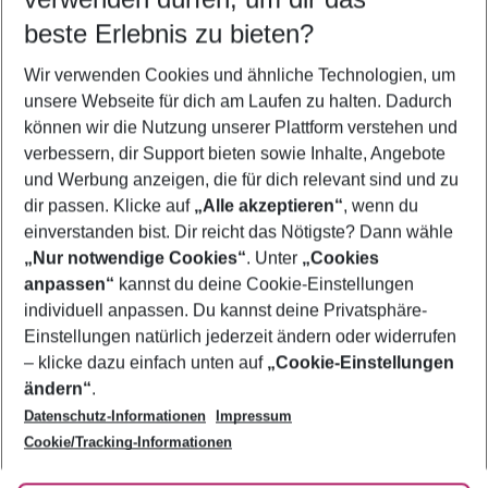
09.08.26
–
07.08.27
5-8 Nächte
beste Erlebnis zu bieten?
Wer wird verreisen
Wir verwenden Cookies und ähnliche Technologien, um
2 Erwachsene
Keine Kinder
unsere Webseite für dich am Laufen zu halten. Dadurch
können wir die Nutzung unserer Plattform verstehen und
Mehr Filter anzeigen
verbessern, dir Support bieten sowie Inhalte, Angebote
und Werbung anzeigen, die für dich relevant sind und zu
dir passen. Klicke auf
„Alle akzeptieren“
, wenn du
einverstanden bist. Dir reicht das Nötigste? Dann wähle
„Nur notwendige Cookies“
. Unter
„Cookies
anpassen“
kannst du deine Cookie-Einstellungen
Footer
Footer navigation
individuell anpassen. Du kannst deine Privatsphäre-
Über uns
Einstellungen natürlich jederzeit ändern oder widerrufen
AGB
– klicke dazu einfach unten auf
„Cookie-Einstellungen
Service & Hilfe
Bestpreisgarantie
ändern“
.
Datenschutz-Informationen
Impressum
Agenturbetreuung
Cookie-Einstellungen ändern
Folge uns
Barrierefreies Reisen
Cookie/Tracking-Informationen
Cookie-Richtlinie
Check-in
Datenschutz