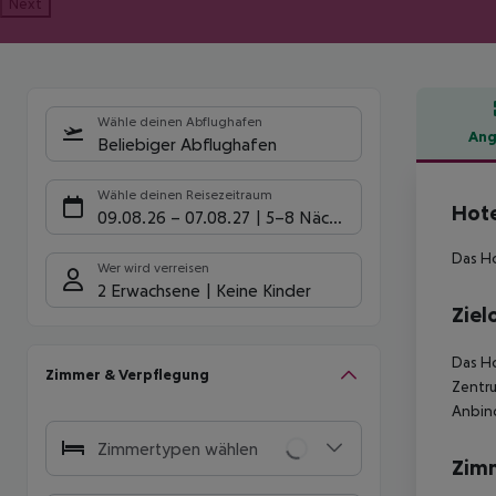
Next
Wähle deinen Abflughafen
Ang
Beliebiger Abflughafen
Hote
Wähle deinen Reisezeitraum
Hote
09.08.26
–
07.08.27
5-8 Nächte
Das Ho
Wer wird verreisen
2 Erwachsene
Keine Kinder
Ziel
Das Ho
Zimmer & Verpflegung
Zentru
Anbind
Zimmertypen wählen
Zim