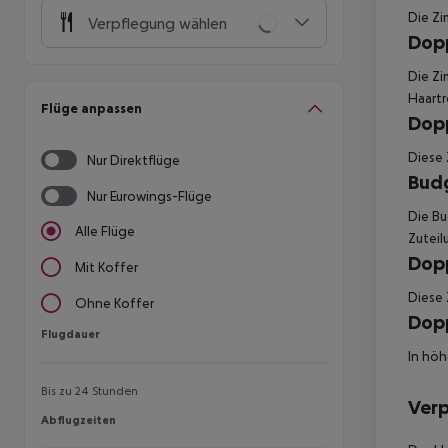
Die Zi
Verpflegung wählen
Dopp
Die Zi
Haartr
Flüge anpassen
Dopp
Diese 
Nur Direktflüge
Budg
Nur Eurowings-Flüge
Die Bu
Alle Flüge
Zuteil
Dopp
Mit Koffer
Diese 
Ohne Koffer
Dopp
Flugdauer
Flugdauer
In höh
Bis zu 24 Stunden
Ver
Abflugzeiten
Abflugzeiten