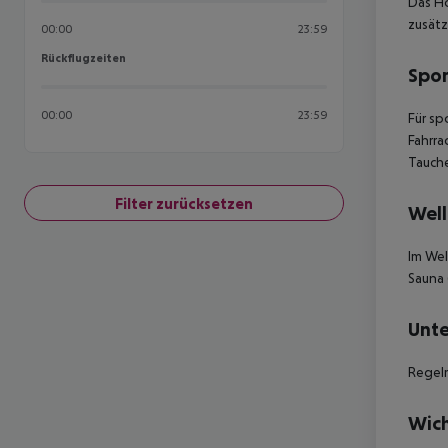
Das Ho
zusät
00:00
23:59
Rückflugzeiten
Rückflugzeiten
Spor
00:00
23:59
Für sp
Fahrra
Tauch
Filter zurücksetzen
Well
Im Wel
Sauna
Unte
Regelm
Wich