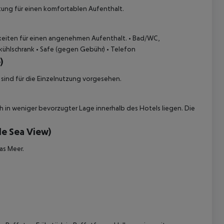
tung für einen komfortablen Aufenthalt.
keiten für einen angenehmen Aufenthalt.
• Bad/WC,
kühlschrank
• Safe (gegen Gebühr)
• Telefon
)
ind für die Einzelnutzung vorgesehen.
in weniger bevorzugter Lage innerhalb des Hotels liegen. Die
 akzeptieren
de Sea View)
as Meer.