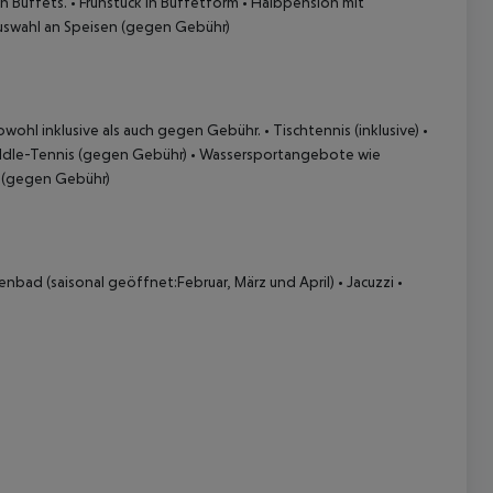
n Buffets.
• Frühstück in Buffetform
• Halbpension mit
Auswahl an Speisen (gegen Gebühr)
owohl inklusive als auch gegen Gebühr.
• Tischtennis (inklusive)
•
ddle-Tennis (gegen Gebühr)
• Wassersportangebote wie
f (gegen Gebühr)
lenbad (saisonal geöffnet:Februar, März und April)
• Jacuzzi
•