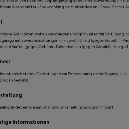
tel bietet verschiedene Verpflegungsoptionen mit abwechslungsreiche
zlichem Abendbuffet
• Showcooking beim Abendessen
• Snack-Bar mit 
t
ortliche Aktivitäten stehen verschiedene Möglichkeiten zur Verfügung, s
dgarage mit Serviceeinrichtungen (inklusive)
• Billard (gegen Gebühr)
• Pa
en und Surfen (gegen Gebühr)
• Fahrradverleih (gegen Gebühr)
• Minigol
ness
lnessbereich stehen Einrichtungen zur Entspannung zur Verfügung.
• Hal
 (gegen Gebühr)
rhaltung
äßig findet ein Animations- und Unterhaltungsprogramm statt.
tige Informationen