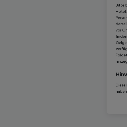
Bitte 
Hotel:
Perso
dersel
vor Or
finden
Zielge
Verfüg
Folget
hinzu
Hinw
Diese 
haben,