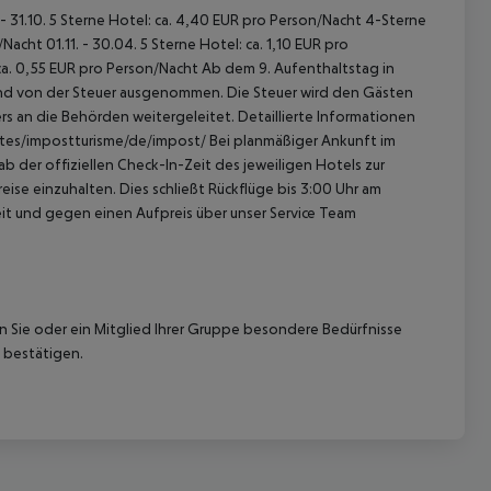
- 31.10.
5 Sterne Hotel: ca. 4,40 EUR pro Person/Nacht
4-Sterne
n/Nacht
01.11. - 30.04.
5 Sterne Hotel: ca. 1,10 EUR pro
ca. 0,55 EUR pro Person/Nacht
Ab dem 9. Aufenthaltstag in
sind von der Steuer ausgenommen. Die Steuer wird den Gästen
s an die Behörden weitergeleitet. Detaillierte Informationen
ites/impostturisme/de/impost/
Bei planmäßiger Ankunft im
 der offiziellen Check-In-Zeit des jeweiligen Hotels zur
ise einzuhalten. Dies schließt Rückflüge bis 3:00 Uhr am
t und gegen einen Aufpreis über unser Service Team
nn Sie oder ein Mitglied Ihrer Gruppe besondere Bedürfnisse
 bestätigen.