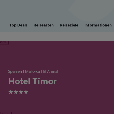
Top Deals
Reisearten
Reiseziele
Informationen
ious
Spanien | Mallorca | El Arenal
Hotel Timor
4