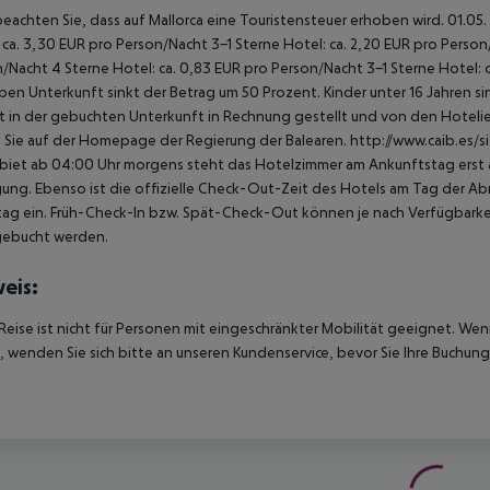
beachten Sie, dass auf Mallorca eine Touristensteuer erhoben wird.
01.05. 
 ca. 3,30 EUR pro Person/Nacht
3-1 Sterne Hotel: ca. 2,20 EUR pro Perso
n/Nacht
4 Sterne Hotel: ca. 0,83 EUR pro Person/Nacht
3-1 Sterne Hotel: 
ben Unterkunft sinkt der Betrag um 50 Prozent. Kinder unter 16 Jahren 
t in der gebuchten Unterkunft in Rechnung gestellt und von den Hotelier
 Sie auf der Homepage der Regierung der Balearen.
http://www.caib.es/s
biet ab 04:00 Uhr morgens steht das Hotelzimmer am Ankunftstag erst ab
ung. Ebenso ist die offizielle Check-Out-Zeit des Hotels am Tag der Abre
ag ein. Früh-Check-In bzw. Spät-Check-Out können je nach Verfügbarkei
gebucht werden.
eis:
Reise ist nicht für Personen mit eingeschränkter Mobilität geeignet. We
 wenden Sie sich bitte an unseren Kundenservice, bevor Sie Ihre Buchung