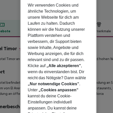
Wir verwenden Cookies und
ähnliche Technologien, um
unsere Webseite für dich am
Laufen zu halten. Dadurch
können wir die Nutzung unserer
ebote
Hotelbeschreibung
Hotelmerkmale
Plattform verstehen und
lbeschreibung
verbessern, dir Support bieten
sowie Inhalte, Angebote und
l Timor
4
Werbung anzeigen, die für dich
tel Timor an der Playa de Palma bietet groβartigen Service und hohen W
relevant sind und zu dir passen.
Klicke auf
„Alle akzeptieren“
,
ort
wenn du einverstanden bist. Dir
reicht das Nötigste? Dann wähle
tel befindet sich in zentraler Lage und bietet eine gute Anbindung an 
„Nur notwendige Cookies“
.
m von El Arenal gelegen
• ca. 200 m zum Strand
• zahlreiche Restaurants
Unter
„Cookies anpassen“
ung an öffentliche Verkehrsmittel
• ca. 15 km bis Palma de Mallorca
kannst du deine Cookie-
Einstellungen individuell
merbeschreibung
anpassen. Du kannst deine