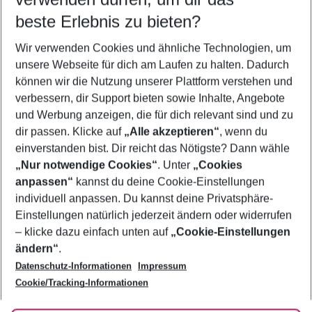
09.08.26
–
07.08.27
5-8 Nächte
beste Erlebnis zu bieten?
Wer wird verreisen
Wir verwenden Cookies und ähnliche Technologien, um
2 Erwachsene
Keine Kinder
unsere Webseite für dich am Laufen zu halten. Dadurch
können wir die Nutzung unserer Plattform verstehen und
Mehr Filter anzeigen
verbessern, dir Support bieten sowie Inhalte, Angebote
und Werbung anzeigen, die für dich relevant sind und zu
dir passen. Klicke auf
„Alle akzeptieren“
, wenn du
einverstanden bist. Dir reicht das Nötigste? Dann wähle
„Nur notwendige Cookies“
. Unter
„Cookies
anpassen“
kannst du deine Cookie-Einstellungen
Footer
Footer navigation
individuell anpassen. Du kannst deine Privatsphäre-
Über uns
Einstellungen natürlich jederzeit ändern oder widerrufen
AGB
– klicke dazu einfach unten auf
„Cookie-Einstellungen
Service & Hilfe
Bestpreisgarantie
ändern“
.
Datenschutz-Informationen
Impressum
Agenturbetreuung
Cookie-Einstellungen ändern
Folge uns
Barrierefreies Reisen
Cookie/Tracking-Informationen
Cookie-Richtlinie
Check-in
Datenschutz