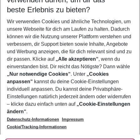
11.08.26
–
09.08.27
5-8 Nächte
beste Erlebnis zu bieten?
Wer wird verreisen
Wir verwenden Cookies und ähnliche Technologien, um
2 Erwachsene
Keine Kinder
unsere Webseite für dich am Laufen zu halten. Dadurch
können wir die Nutzung unserer Plattform verstehen und
Mehr Filter anzeigen
verbessern, dir Support bieten sowie Inhalte, Angebote
und Werbung anzeigen, die für dich relevant sind und zu
dir passen. Klicke auf
„Alle akzeptieren“
, wenn du
einverstanden bist. Dir reicht das Nötigste? Dann wähle
„Nur notwendige Cookies“
. Unter
„Cookies
anpassen“
kannst du deine Cookie-Einstellungen
Footer
Footer navigation
individuell anpassen. Du kannst deine Privatsphäre-
Über uns
Einstellungen natürlich jederzeit ändern oder widerrufen
AGB
– klicke dazu einfach unten auf
„Cookie-Einstellungen
Service & Hilfe
Bestpreisgarantie
ändern“
.
Datenschutz-Informationen
Impressum
Agenturbetreuung
Cookie-Einstellungen ändern
Folge uns
Barrierefreies Reisen
Cookie/Tracking-Informationen
Cookie-Richtlinie
Check-in
Datenschutz