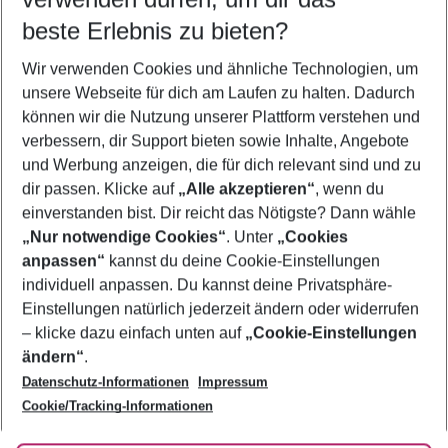
11.08.26
–
09.08.27
5-8 Nächte
beste Erlebnis zu bieten?
Wer wird verreisen
Wir verwenden Cookies und ähnliche Technologien, um
2 Erwachsene
Keine Kinder
unsere Webseite für dich am Laufen zu halten. Dadurch
können wir die Nutzung unserer Plattform verstehen und
Mehr Filter anzeigen
verbessern, dir Support bieten sowie Inhalte, Angebote
und Werbung anzeigen, die für dich relevant sind und zu
dir passen. Klicke auf
„Alle akzeptieren“
, wenn du
einverstanden bist. Dir reicht das Nötigste? Dann wähle
„Nur notwendige Cookies“
. Unter
„Cookies
anpassen“
kannst du deine Cookie-Einstellungen
Footer
Footer navigation
individuell anpassen. Du kannst deine Privatsphäre-
Über uns
Einstellungen natürlich jederzeit ändern oder widerrufen
AGB
– klicke dazu einfach unten auf
„Cookie-Einstellungen
Service & Hilfe
Bestpreisgarantie
ändern“
.
Datenschutz-Informationen
Impressum
Agenturbetreuung
Cookie-Einstellungen ändern
Folge uns
Barrierefreies Reisen
Cookie/Tracking-Informationen
Cookie-Richtlinie
Check-in
Datenschutz