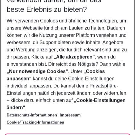
11.08.26
–
09.08.27
5-8 Nächte
beste Erlebnis zu bieten?
Wer wird verreisen
Wir verwenden Cookies und ähnliche Technologien, um
2 Erwachsene
Keine Kinder
unsere Webseite für dich am Laufen zu halten. Dadurch
können wir die Nutzung unserer Plattform verstehen und
Mehr Filter anzeigen
verbessern, dir Support bieten sowie Inhalte, Angebote
und Werbung anzeigen, die für dich relevant sind und zu
dir passen. Klicke auf
„Alle akzeptieren“
, wenn du
einverstanden bist. Dir reicht das Nötigste? Dann wähle
„Nur notwendige Cookies“
. Unter
„Cookies
anpassen“
kannst du deine Cookie-Einstellungen
Footer
Footer navigation
individuell anpassen. Du kannst deine Privatsphäre-
Über uns
Einstellungen natürlich jederzeit ändern oder widerrufen
AGB
– klicke dazu einfach unten auf
„Cookie-Einstellungen
Service & Hilfe
Bestpreisgarantie
ändern“
.
Datenschutz-Informationen
Impressum
Agenturbetreuung
Cookie-Einstellungen ändern
Folge uns
Barrierefreies Reisen
Cookie/Tracking-Informationen
Cookie-Richtlinie
Check-in
Datenschutz