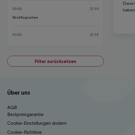
Diese 
00:00
23:59
haben,
Rückflugzeiten
Rückflugzeiten
00:00
23:59
Filter zurücksetzen
Footer
Footer navigation
Über uns
AGB
Bestpreisgarantie
Cookie-Einstellungen ändern
Cookie-Richtlinie