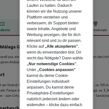
Laufen zu halten. Dadurch
können wir die Nutzung unserer
Plattform verstehen und
verbessern, dir Support bieten
sowie Inhalte, Angebote und
ebote
Hotelbeschreibung
Hotelmerkmale
Werbung anzeigen, die für dich
lbeschreibung
relevant sind und zu dir passen.
 Málaga Guadalmar
Klicke auf
„Alle akzeptieren“
,
4
wenn du einverstanden bist. Dir
spaß pur, ein großer Poolbereich und die Nähe zur Stadt machen das Hote
reicht das Nötigste? Dann wähle
egtem Ambiente und genießen den traumhaften Meerblick.
„Nur notwendige Cookies“
.
Unter
„Cookies anpassen“
ort
kannst du deine Cookie-
Einstellungen individuell
kt am Strand: Guadalmar - zum ÖPNV: Bushaltestelle Moby-Dick, ca. 120 m
anpassen. Du kannst deine
ark: Parque del Guadalhorce, ca. 1,70 km - zum Flughafen: Málaga, ca. 3
Privatsphäre-Einstellungen
m - zum Ortszentrum: Málaga, ca. 7 km - zum Bahnhof: ca. 7 km - Sands
natürlich jederzeit ändern oder
widerrufen – klicke dazu einfach
merbeschreibung