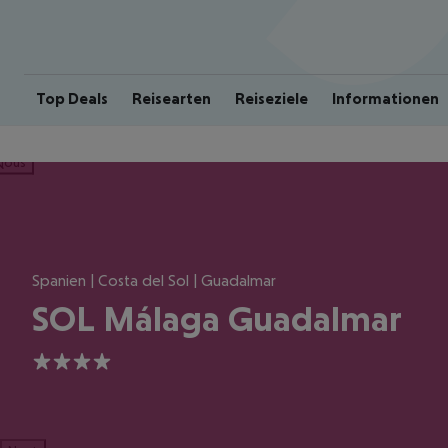
Top Deals
Reisearten
Reiseziele
Informationen
ious
Spanien | Costa del Sol | Guadalmar
SOL Málaga Guadalmar
4