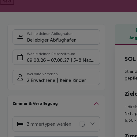
Next
Wähle deinen Abflughafen
Ang
Beliebiger Abflughafen
Hote
Wähle deinen Reisezeitraum
SOL
09.08.26
–
07.08.27
5-8 Nächte
Strand
Wer wird verreisen
gepfl
2 Erwachsene
Keine Kinder
Ziel
Zimmer & Verpflegung
- dire
Naturp
6,50 k
Zimmertypen wählen
Zim