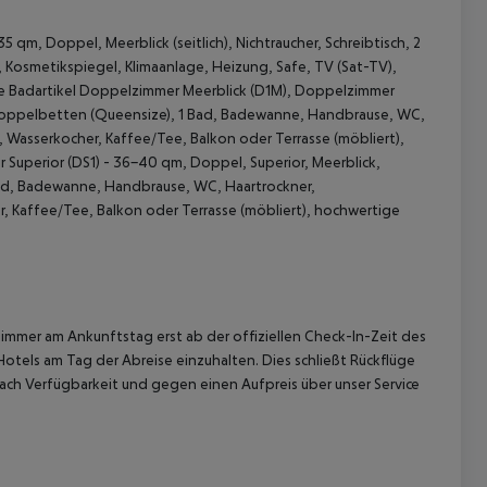
 qm, Doppel, Meerblick (seitlich), Nichtraucher, Schreibtisch, 2
Kosmetikspiegel, Klimaanlage, Heizung, Safe, TV (Sat-TV),
ge Badartikel Doppelzimmer Meerblick (D1M), Doppelzimmer
2 Doppelbetten (Queensize), 1 Bad, Badewanne, Handbrause, WC,
 Wasserkocher, Kaffee/Tee, Balkon oder Terrasse (möbliert),
Superior (DS1) - 36-40 qm, Doppel, Superior, Meerblick,
 akzeptieren
Bad, Badewanne, Handbrause, WC, Haartrockner,
, Kaffee/Tee, Balkon oder Terrasse (möbliert), hochwertige
immer am Ankunftstag erst ab der offiziellen Check-In-Zeit des
Hotels am Tag der Abreise einzuhalten. Dies schließt Rückflüge
ach Verfügbarkeit und gegen einen Aufpreis über unser Service