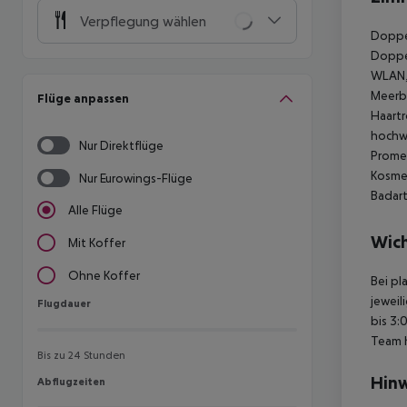
Verpflegung wählen
Doppel
Doppel
WLAN, 
Meerbl
Flüge anpassen
Haartr
hochwe
Nur Direktflüge
Promen
Kosmet
Nur Eurowings-Flüge
Badart
Alle Flüge
Wich
Mit Koffer
Ohne Koffer
Bei pl
jeweil
Flugdauer
Flugdauer
bis 3:
Team 
Bis zu 24 Stunden
Hinw
Abflugzeiten
Abflugzeiten