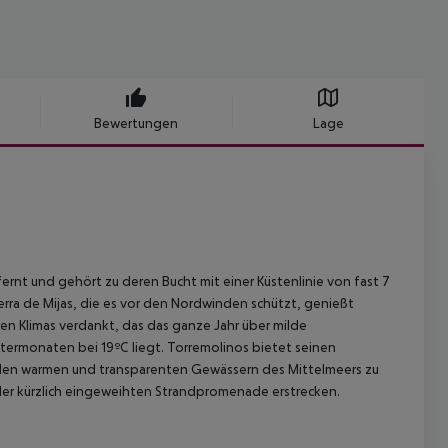
Bewertungen
Lage
ernt und gehört zu deren Bucht mit einer Küstenlinie von fast 7
rra de Mijas, die es vor den Nordwinden schützt, genießt
nen Klimas verdankt, das das ganze Jahr über milde
termonaten bei 19ºC liegt. Torremolinos bietet seinen
n den warmen und transparenten Gewässern des Mittelmeers zu
der kürzlich eingeweihten Strandpromenade erstrecken.