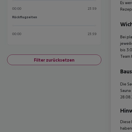
Es wer
00:00
23:59
Rezept
Rückflugzeiten
Rückflugzeiten
Wich
00:00
23:59
Bei pl
jeweil
bis 3:
Team 
Filter zurücksetzen
Baus
Die S
Sauna
28.08.
Hinw
Diese 
haben,