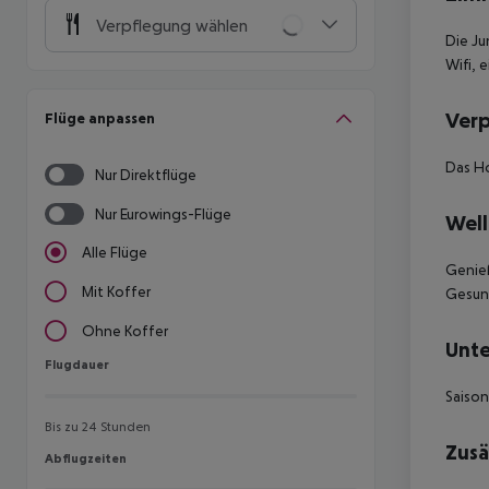
Verpflegung wählen
Die Ju
Wifi, 
Ver
Flüge anpassen
Das Ho
Nur Direktflüge
Nur Eurowings-Flüge
Well
Alle Flüge
Genieß
Mit Koffer
Gesun
Ohne Koffer
Unte
Flugdauer
Flugdauer
Saison
Bis zu 24 Stunden
Zusä
Abflugzeiten
Abflugzeiten