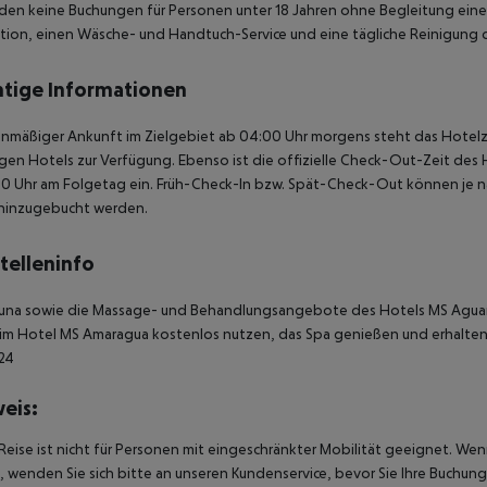
den keine Buchungen für Personen unter 18 Jahren ohne Begleitung eine
ion, einen Wäsche- und Handtuch-Service und eine tägliche Reinigung 
tige Informationen
anmäßiger Ankunft im Zielgebiet ab 04:00 Uhr morgens steht das Hotelz
igen Hotels zur Verfügung. Ebenso ist die offizielle Check-Out-Zeit des 
00 Uhr am Folgetag ein. Früh-Check-In bzw. Spät-Check-Out können je n
hinzugebucht werden.
telleninfo
auna sowie die Massage- und Behandlungsangebote des Hotels MS Aguam
 im Hotel MS Amaragua kostenlos nutzen, das Spa genießen und erhalte
24
eis:
Reise ist nicht für Personen mit eingeschränkter Mobilität geeignet. We
 wenden Sie sich bitte an unseren Kundenservice, bevor Sie Ihre Buchung