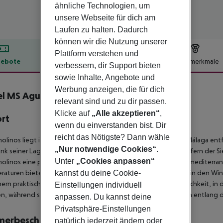
ähnliche Technologien, um
unsere Webseite für dich am
Laufen zu halten. Dadurch
können wir die Nutzung unserer
Plattform verstehen und
ebote
Hotelbeschreibung
Hotelmerkmale
verbessern, dir Support bieten
sowie Inhalte, Angebote und
lbeschreibung
Werbung anzeigen, die für dich
l MS Aguamarina Costa del Sol
relevant sind und zu dir passen.
4
Klicke auf
„Alle akzeptieren“
,
ort
wenn du einverstanden bist. Dir
reicht das Nötigste? Dann wähle
olinos liegt im Herzen der Costa del Sol, 2 km von der Stadt Málaga entf
„Nur notwendige Cookies“
.
nk seiner Lage zwischen der Bucht von Málaga und den Ausläufern der Sie
Unter
„Cookies anpassen“
olinos eine privilegierte Lage, der es die Güte seines typisch mediterra
kannst du deine Cookie-
aturen bietet, wobei die durchschnittliche Tagestemperatur in den Win
ern praktisch während der zwölf Monate des Jahres die Möglichkeit, i
Einstellungen individuell
n, während sie die Ausstattung der Strände genießen, die sich entlang 
anpassen. Du kannst deine
Privatsphäre-Einstellungen
merbeschreibung
natürlich jederzeit ändern oder