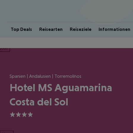
Top Deals
Reisearten
Reiseziele
Informationen
ious
Spanien | Andalusien | Torremolinos
Hotel MS Aguamarina
Costa del Sol
4