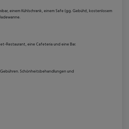
Minibar, einem Kühlschrank, einem Safe (gg. Gebühr), kostenlosem
 Badewanne.
et-Restaurant, eine Cafeteria und eine Bar.
 akzeptieren
e Gebühren.
Schönheitsbehandlungen und