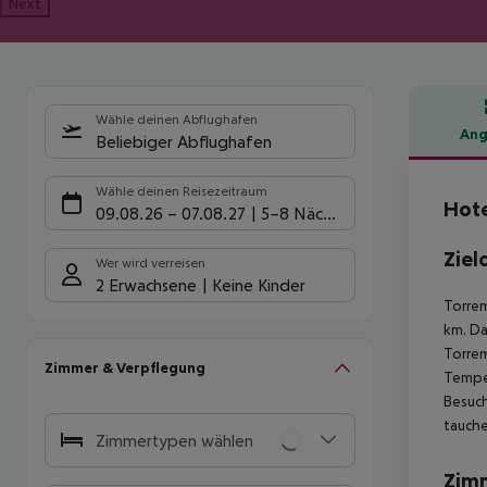
Next
Wähle deinen Abflughafen
Ang
Beliebiger Abflughafen
Hote
Wähle deinen Reisezeitraum
Hote
09.08.26
–
07.08.27
5-8 Nächte
Ziel
Wer wird verreisen
2 Erwachsene
Keine Kinder
Torrem
km. Da
Torrem
Zimmer & Verpflegung
Temper
Besuch
tauche
Zimmertypen wählen
Zim