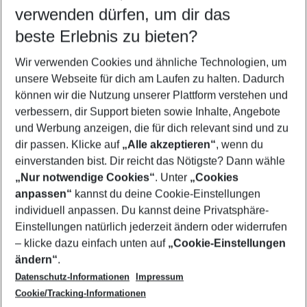
verwenden dürfen, um dir das
Wähle deinen Reisezeitraum
09.08.26
–
07.08.27
5-8 Nächte
beste Erlebnis zu bieten?
Wer wird verreisen
Wir verwenden Cookies und ähnliche Technologien, um
2 Erwachsene
Keine Kinder
unsere Webseite für dich am Laufen zu halten. Dadurch
können wir die Nutzung unserer Plattform verstehen und
Mehr Filter anzeigen
verbessern, dir Support bieten sowie Inhalte, Angebote
und Werbung anzeigen, die für dich relevant sind und zu
dir passen. Klicke auf
„Alle akzeptieren“
, wenn du
einverstanden bist. Dir reicht das Nötigste? Dann wähle
„Nur notwendige Cookies“
. Unter
„Cookies
anpassen“
kannst du deine Cookie-Einstellungen
Footer
Footer navigation
individuell anpassen. Du kannst deine Privatsphäre-
Über uns
Einstellungen natürlich jederzeit ändern oder widerrufen
AGB
– klicke dazu einfach unten auf
„Cookie-Einstellungen
Service & Hilfe
Bestpreisgarantie
ändern“
.
Datenschutz-Informationen
Impressum
Agenturbetreuung
Cookie-Einstellungen ändern
Folge uns
Barrierefreies Reisen
Cookie/Tracking-Informationen
Cookie-Richtlinie