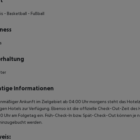
t
is - Basketball - Fußball
ness
a
rhaltung
ter
tige Informationen
anmäßiger Ankunft im Zielgebiet ab 04:00 Uhr morgens steht das Hotelz
igen Hotels zur Verfügung. Ebenso ist die offizielle Check-Out-Zeit des 
00 Uhr am Folgetag ein. Früh-Check-In bzw. Spät-Check-Out können je n
hinzugebucht werden.
eis: