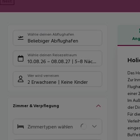
Next
Wähle deinen Abflughafen
Ang
Beliebiger Abflughafen
Hote
Wähle deinen Reisezeitraum
Holi
10.08.26
–
08.08.27
5-8 Nächte
Das Ho
Wer wird verreisen
Zur In
2 Erwachsene
Keine Kinder
Flugha
einer 
Im Auß
Zimmer & Verpflegung
der Di
Für di
Verlei
Zimmertypen wählen
einges
Buffet