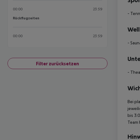
Spor
00:00
23:59
- Tenn
Rückflugzeiten
Rückflugzeiten
Well
00:00
23:59
- Saun
Unte
Filter zurücksetzen
- Thea
Wich
Bei pl
jeweil
bis 3:
Team 
Hinw