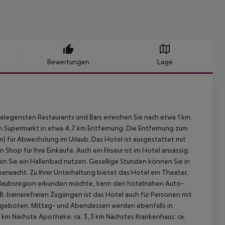
Bewertungen
Lage
gelegensten Restaurants und Bars erreichen Sie nach etwa 1 km.
nen Supermarkt in etwa 4,7 km Entfernung. Die Entfernung zum
m) für Abwechslung im Urlaub. Das Hotel ist ausgestattet mit
op für Ihre Einkäufe. Auch ein Friseur ist im Hotel ansässig.
en Sie ein Hallenbad nutzen. Gesellige Stunden können Sie in
rwacht. Zu Ihrer Unterhaltung bietet das Hotel ein Theater.
 Urlaubsregion erkunden möchte, kann den hotelnahen Auto-
B. barrierefreien Zugängen ist das Hotel auch für Personen mit
angeboten. Mittag- und Abendessen werden ebenfalls in
6 km Nächste Apotheke: ca. 3,3 km Nächstes Krankenhaus: ca.