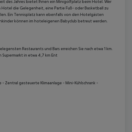
Zeit des Jahres bietet Ihnen ein Minigolfplatz beim Hotel. Wer
m Hotel die Gelegenheit, eine Partie Fuß- oder Basketball zu
len. Ein Tennisplatz kann ebenfalls von den Hotelgästen
einkinder können im hoteleigenen Babyclub betreut werden.
gelegensten Restaurants und Bars erreichen Sie nach etwa 1 km.
en Supermarkt in etwa 4,7 km Ent
 akzeptieren
- Zentral gesteuerte Klimaanlage - Mini-Kühlschrank -