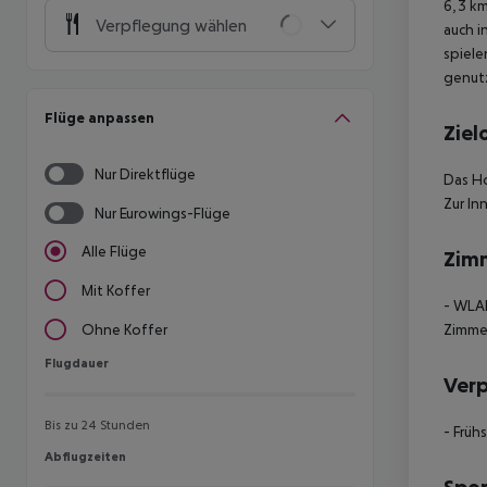
6,3 km
Verpflegung wählen
auch i
spiele
genutz
Flüge anpassen
Ziel
Nur Direktflüge
Das Ho
Zur In
Nur Eurowings-Flüge
Alle Flüge
Zim
Mit Koffer
- WLAN
Zimmer
Ohne Koffer
Flugdauer
Flugdauer
Ver
Bis zu 24 Stunden
- Früh
Abflugzeiten
Abflugzeiten