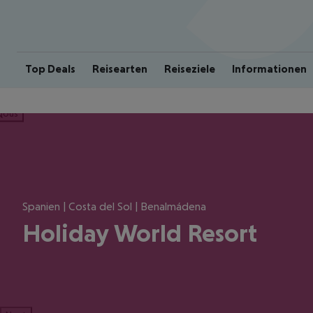
Top Deals
Reisearten
Reiseziele
Informationen
ious
Spanien | Costa del Sol | Benalmádena
Holiday World Resort