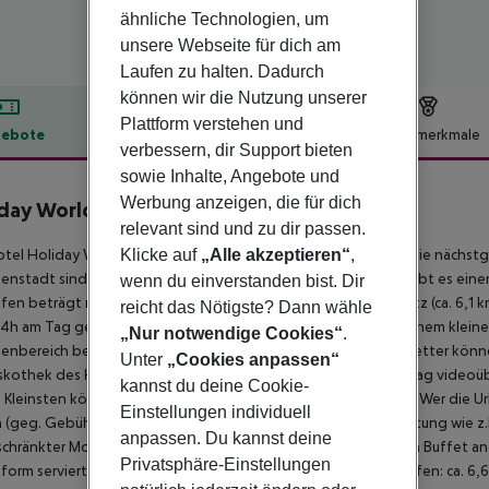
ähnliche Technologien, um
unsere Webseite für dich am
Laufen zu halten. Dadurch
können wir die Nutzung unserer
Plattform verstehen und
ebote
Hotelbeschreibung
Hotelmerkmale
verbessern, dir Support bieten
lbeschreibung
sowie Inhalte, Angebote und
Werbung anzeigen, die für dich
day World Resort
relevant sind und zu dir passen.
Klicke auf
„Alle akzeptieren“
,
tel Holiday World Resort liegt ca. 1 km vom Strand entfernt. Die nächst
nenstadt sind es ca. 2 km. Für den Einkauf von Lebensmitteln gibt es ei
wenn du einverstanden bist. Dir
fen beträgt rund 18,2 km. In der Umgebung sorgt ein Golfplatz (ca. 6,1 k
reicht das Nötigste? Dann wähle
24h am Tag geöffneten Rezeption, WLAN, einem Lift sowie einem kleinen Sh
„Nur notwendige Cookies“
.
enbereich befindet sich ein beheizter Pool. Bei schlechtem Wetter könn
Unter
„Cookies anpassen“
skothek des Hauses verbringen. Zudem ist das Hotel 24h am Tag videoübe
kannst du deine Cookie-
e Kleinsten können Hochstühle zur Verfügung gestellt werden. Wer die
Einstellungen individuell
h (geg. Gebühr) nutzen. Aufgrund seiner barrierefreien Ausstattung wie z.
anpassen. Du kannst deine
chränkter Mobilität geeignet. Verpflegung Frühstück wird vom Buffet 
Privatsphäre-Einstellungen
form serviert. Entfernungen Taxistand: ca. 8,3 km Nächster Hafen: ca. 6,