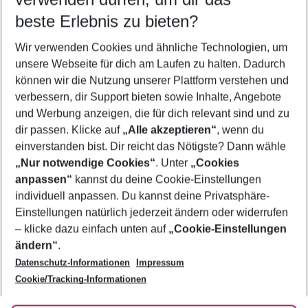
11.08.26
–
09.08.27
5-8 Nächte
beste Erlebnis zu bieten?
Wer wird verreisen
Wir verwenden Cookies und ähnliche Technologien, um
2 Erwachsene
Keine Kinder
unsere Webseite für dich am Laufen zu halten. Dadurch
können wir die Nutzung unserer Plattform verstehen und
Mehr Filter anzeigen
verbessern, dir Support bieten sowie Inhalte, Angebote
und Werbung anzeigen, die für dich relevant sind und zu
dir passen. Klicke auf
„Alle akzeptieren“
, wenn du
einverstanden bist. Dir reicht das Nötigste? Dann wähle
„Nur notwendige Cookies“
. Unter
„Cookies
anpassen“
kannst du deine Cookie-Einstellungen
Footer
Footer navigation
individuell anpassen. Du kannst deine Privatsphäre-
Über uns
Einstellungen natürlich jederzeit ändern oder widerrufen
AGB
– klicke dazu einfach unten auf
„Cookie-Einstellungen
Service & Hilfe
Bestpreisgarantie
ändern“
.
Datenschutz-Informationen
Impressum
Agenturbetreuung
Cookie-Einstellungen ändern
Folge uns
Barrierefreies Reisen
Cookie/Tracking-Informationen
Cookie-Richtlinie
Check-in
Datenschutz