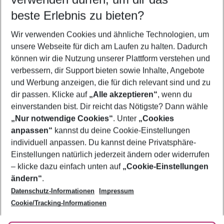
10.08.26
–
08.08.27
5-8 Nächte
beste Erlebnis zu bieten?
Wer wird verreisen
Wir verwenden Cookies und ähnliche Technologien, um
2 Erwachsene
Keine Kinder
unsere Webseite für dich am Laufen zu halten. Dadurch
können wir die Nutzung unserer Plattform verstehen und
Mehr Filter anzeigen
verbessern, dir Support bieten sowie Inhalte, Angebote
und Werbung anzeigen, die für dich relevant sind und zu
dir passen. Klicke auf
„Alle akzeptieren“
, wenn du
einverstanden bist. Dir reicht das Nötigste? Dann wähle
„Nur notwendige Cookies“
. Unter
„Cookies
anpassen“
kannst du deine Cookie-Einstellungen
Footer
Footer navigation
individuell anpassen. Du kannst deine Privatsphäre-
Über uns
Einstellungen natürlich jederzeit ändern oder widerrufen
AGB
– klicke dazu einfach unten auf
„Cookie-Einstellungen
Service & Hilfe
Bestpreisgarantie
ändern“
.
Datenschutz-Informationen
Impressum
Agenturbetreuung
Cookie-Einstellungen ändern
Folge uns
Barrierefreies Reisen
Cookie/Tracking-Informationen
Cookie-Richtlinie
Check-in
Datenschutz