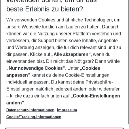
09.08.26
–
07.08.27
5-8 Nächte
beste Erlebnis zu bieten?
Wer wird verreisen
Wir verwenden Cookies und ähnliche Technologien, um
2 Erwachsene
Keine Kinder
unsere Webseite für dich am Laufen zu halten. Dadurch
können wir die Nutzung unserer Plattform verstehen und
Mehr Filter anzeigen
verbessern, dir Support bieten sowie Inhalte, Angebote
und Werbung anzeigen, die für dich relevant sind und zu
dir passen. Klicke auf
„Alle akzeptieren“
, wenn du
einverstanden bist. Dir reicht das Nötigste? Dann wähle
„Nur notwendige Cookies“
. Unter
„Cookies
anpassen“
kannst du deine Cookie-Einstellungen
Footer
Footer navigation
individuell anpassen. Du kannst deine Privatsphäre-
Über uns
Einstellungen natürlich jederzeit ändern oder widerrufen
AGB
– klicke dazu einfach unten auf
„Cookie-Einstellungen
Service & Hilfe
Bestpreisgarantie
ändern“
.
Datenschutz-Informationen
Impressum
Agenturbetreuung
Cookie-Einstellungen ändern
Folge uns
Barrierefreies Reisen
Cookie/Tracking-Informationen
Cookie-Richtlinie
Check-in
Datenschutz