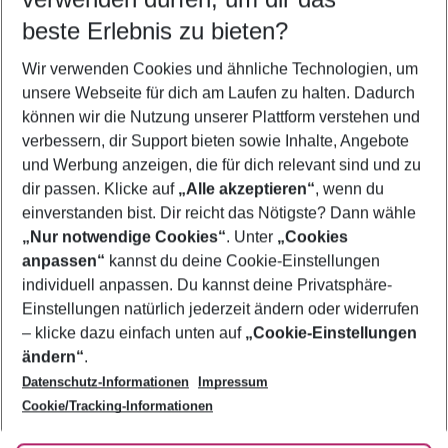
10.08.26
–
08.08.27
5-8 Nächte
beste Erlebnis zu bieten?
Wer wird verreisen
Wir verwenden Cookies und ähnliche Technologien, um
2 Erwachsene
Keine Kinder
unsere Webseite für dich am Laufen zu halten. Dadurch
können wir die Nutzung unserer Plattform verstehen und
Mehr Filter anzeigen
verbessern, dir Support bieten sowie Inhalte, Angebote
und Werbung anzeigen, die für dich relevant sind und zu
dir passen. Klicke auf
„Alle akzeptieren“
, wenn du
einverstanden bist. Dir reicht das Nötigste? Dann wähle
„Nur notwendige Cookies“
. Unter
„Cookies
anpassen“
kannst du deine Cookie-Einstellungen
Footer
Footer navigation
individuell anpassen. Du kannst deine Privatsphäre-
Über uns
Einstellungen natürlich jederzeit ändern oder widerrufen
AGB
– klicke dazu einfach unten auf
„Cookie-Einstellungen
Service & Hilfe
Bestpreisgarantie
ändern“
.
Datenschutz-Informationen
Impressum
Agenturbetreuung
Cookie-Einstellungen ändern
Folge uns
Barrierefreies Reisen
Cookie/Tracking-Informationen
Cookie-Richtlinie
Check-in
Datenschutz