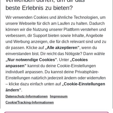
09.08.26
–
07.08.27
5-8 Nächte
beste Erlebnis zu bieten?
Wer wird verreisen
Wir verwenden Cookies und ähnliche Technologien, um
2 Erwachsene
Keine Kinder
unsere Webseite für dich am Laufen zu halten. Dadurch
können wir die Nutzung unserer Plattform verstehen und
Mehr Filter anzeigen
verbessern, dir Support bieten sowie Inhalte, Angebote
und Werbung anzeigen, die für dich relevant sind und zu
dir passen. Klicke auf
„Alle akzeptieren“
, wenn du
einverstanden bist. Dir reicht das Nötigste? Dann wähle
„Nur notwendige Cookies“
. Unter
„Cookies
anpassen“
kannst du deine Cookie-Einstellungen
Footer
Footer navigation
individuell anpassen. Du kannst deine Privatsphäre-
Über uns
Einstellungen natürlich jederzeit ändern oder widerrufen
AGB
– klicke dazu einfach unten auf
„Cookie-Einstellungen
Service & Hilfe
Bestpreisgarantie
ändern“
.
Datenschutz-Informationen
Impressum
Agenturbetreuung
Cookie-Einstellungen ändern
Folge uns
Barrierefreies Reisen
Cookie/Tracking-Informationen
Cookie-Richtlinie
Check-in
Datenschutz