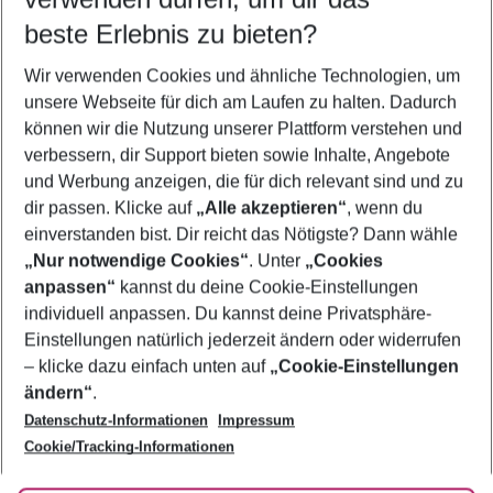
10.08.26
–
08.08.27
5-8 Nächte
beste Erlebnis zu bieten?
Wer wird verreisen
Wir verwenden Cookies und ähnliche Technologien, um
2 Erwachsene
Keine Kinder
unsere Webseite für dich am Laufen zu halten. Dadurch
können wir die Nutzung unserer Plattform verstehen und
Mehr Filter anzeigen
verbessern, dir Support bieten sowie Inhalte, Angebote
und Werbung anzeigen, die für dich relevant sind und zu
dir passen. Klicke auf
„Alle akzeptieren“
, wenn du
einverstanden bist. Dir reicht das Nötigste? Dann wähle
„Nur notwendige Cookies“
. Unter
„Cookies
anpassen“
kannst du deine Cookie-Einstellungen
Footer
Footer navigation
individuell anpassen. Du kannst deine Privatsphäre-
Über uns
Einstellungen natürlich jederzeit ändern oder widerrufen
AGB
– klicke dazu einfach unten auf
„Cookie-Einstellungen
Service & Hilfe
Bestpreisgarantie
ändern“
.
Datenschutz-Informationen
Impressum
Agenturbetreuung
Cookie-Einstellungen ändern
Folge uns
Barrierefreies Reisen
Cookie/Tracking-Informationen
Cookie-Richtlinie
Check-in
Datenschutz