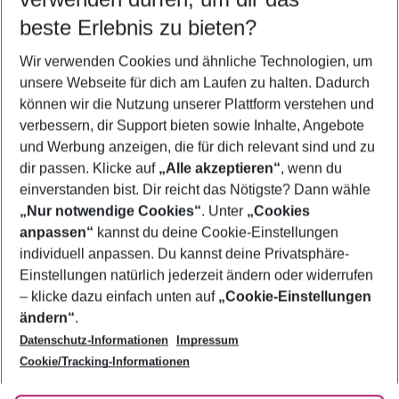
09.08.26
–
07.08.27
5-8 Nächte
beste Erlebnis zu bieten?
Wer wird verreisen
Wir verwenden Cookies und ähnliche Technologien, um
2 Erwachsene
Keine Kinder
unsere Webseite für dich am Laufen zu halten. Dadurch
können wir die Nutzung unserer Plattform verstehen und
Mehr Filter anzeigen
verbessern, dir Support bieten sowie Inhalte, Angebote
und Werbung anzeigen, die für dich relevant sind und zu
dir passen. Klicke auf
„Alle akzeptieren“
, wenn du
einverstanden bist. Dir reicht das Nötigste? Dann wähle
„Nur notwendige Cookies“
. Unter
„Cookies
anpassen“
kannst du deine Cookie-Einstellungen
Footer
Footer navigation
individuell anpassen. Du kannst deine Privatsphäre-
Über uns
Einstellungen natürlich jederzeit ändern oder widerrufen
AGB
– klicke dazu einfach unten auf
„Cookie-Einstellungen
Service & Hilfe
Bestpreisgarantie
ändern“
.
Datenschutz-Informationen
Impressum
Agenturbetreuung
Cookie-Einstellungen ändern
Folge uns
Barrierefreies Reisen
Cookie/Tracking-Informationen
Cookie-Richtlinie
Check-in
Datenschutz