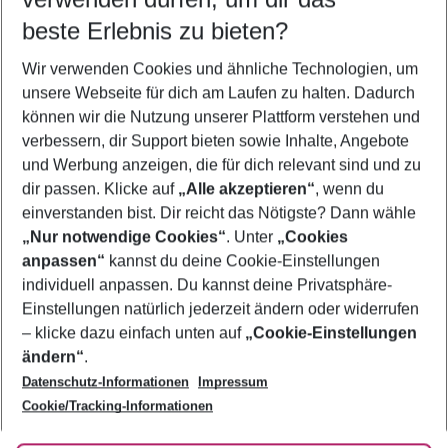
11.08.26
–
09.08.27
5-8 Nächte
beste Erlebnis zu bieten?
Wer wird verreisen
Wir verwenden Cookies und ähnliche Technologien, um
2 Erwachsene
Keine Kinder
unsere Webseite für dich am Laufen zu halten. Dadurch
können wir die Nutzung unserer Plattform verstehen und
Mehr Filter anzeigen
verbessern, dir Support bieten sowie Inhalte, Angebote
und Werbung anzeigen, die für dich relevant sind und zu
dir passen. Klicke auf
„Alle akzeptieren“
, wenn du
einverstanden bist. Dir reicht das Nötigste? Dann wähle
„Nur notwendige Cookies“
. Unter
„Cookies
anpassen“
kannst du deine Cookie-Einstellungen
Footer
Footer navigation
individuell anpassen. Du kannst deine Privatsphäre-
Über uns
Einstellungen natürlich jederzeit ändern oder widerrufen
AGB
– klicke dazu einfach unten auf
„Cookie-Einstellungen
Service & Hilfe
Bestpreisgarantie
ändern“
.
Datenschutz-Informationen
Impressum
Agenturbetreuung
Cookie-Einstellungen ändern
Folge uns
Barrierefreies Reisen
Cookie/Tracking-Informationen
Cookie-Richtlinie
Check-in
Datenschutz