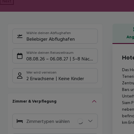
Next
Wähle deinen Abflughafen
Ang
Beliebiger Abflughafen
Hote
Wähle deinen Reisezeitraum
Hote
08.08.26
–
06.08.27
5-8 Nächte
Das Ho
Wer wird verreisen
Teneri
2 Erwachsene
Keine Kinder
Zentru
Bars u
Unterh
Zimmer & Verpflegung
Siam P
neben 
befind
Zimmertypen wählen
km En