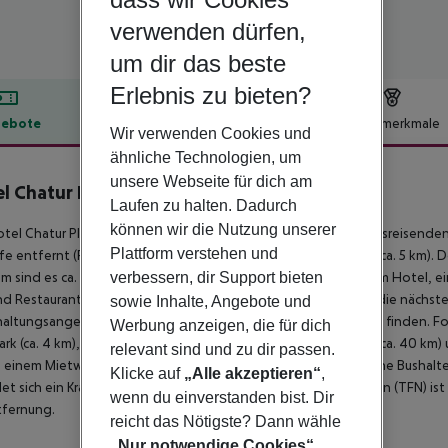
verwenden dürfen,
um dir das beste
Erlebnis zu bieten?
ebote
Hotelbeschreibung
Hotelmerkmale
Wir verwenden Cookies und
lbeschreibung
ähnliche Technologien, um
unsere Webseite für dich am
l Chatur Playa Real Resort
Laufen zu halten. Dadurch
4
können wir die Nutzung unserer
tel Chatur Playa Real Resort, das sich besonders bei Hochzeitsreisenden 
Plattform verstehen und
fe entfernt (Puerto de la Cruz ca. 80 km, Playa de las Americas ca. 5 km). 
verbessern, dir Support bieten
m sind es ca. 3 km. Einkaufsmöglichkeiten liegen ca. 700 m vom Hotel, ei
nd Restaurants gelangt man ebenfalls nach rund 400 m. Auch die nächste
sowie Inhalte, Angebote und
altungsangebote wie ein Kino sind in ca. 850 m Entfernung zu finden. F
Werbung anzeigen, die für dich
ark (ca. 4 km), Golf Costa adeje (ca. 5 km), Teide National Park (ca. 40 km)
relevant sind und zu dir passen.
einem Mietwagen-Verleih auch ein Taxistand (ca. 10 m) und eine Bushaltest
Klicke auf
„Alle akzeptieren“
,
et sich ein Krankenhaus in etwa 5 km Entfernung. Der Flughafen (TFN) ist c
wenn du einverstanden bist. Dir
tfernung.
reicht das Nötigste? Dann wähle
„Nur notwendige Cookies“
.