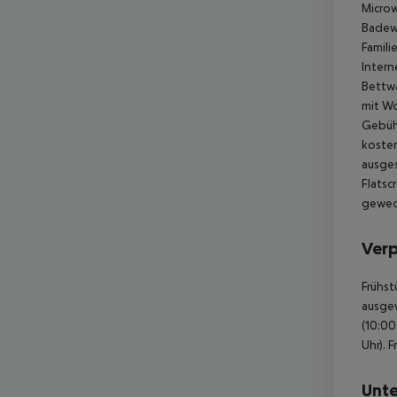
Microw
Badewa
Famili
Intern
Bettwä
mit Wo
Gebühr
kosten
ausges
Flatsc
gewech
Ver
Frühst
ausgew
(10:00
Uhr). 
Unte