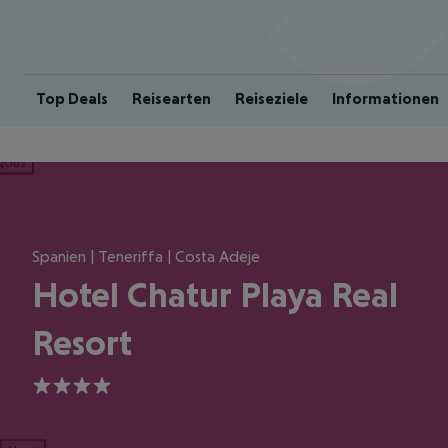
Top Deals
Reisearten
Reiseziele
Informationen
ious
Spanien | Teneriffa | Costa Adeje
Hotel Chatur Playa Real
Resort
4