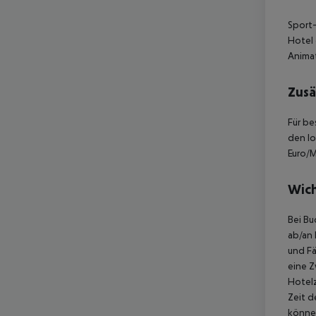
Sport-
Hotel 
Animat
Zusä
Für be
den lo
Euro/M
Wich
Bei Bu
ab/an 
und Fä
eine Z
Hotelz
Zeit d
können