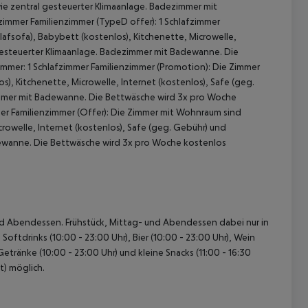
wie zentral gesteuerter Klimaanlage. Badezimmer mit
immer Familienzimmer (TypeD offer): 1 Schlafzimmer
afsofa), Babybett (kostenlos), Kitchenette, Microwelle,
 gesteuerter Klimaanlage. Badezimmer mit Badewanne. Die
mmer: 1 Schlafzimmer Familienzimmer (Promotion): Die Zimmer
), Kitchenette, Microwelle, Internet (kostenlos), Safe (geg.
immer mit Badewanne. Die Bettwäsche wird 3x pro Woche
mer Familienzimmer (Offer): Die Zimmer mit Wohnraum sind
crowelle, Internet (kostenlos), Safe (geg. Gebühr) und
dewanne. Die Bettwäsche wird 3x pro Woche kostenlos
- und Abendessen. Frühstück, Mittag- und Abendessen dabei nur in
oftdrinks (10:00 - 23:00 Uhr), Bier (10:00 - 23:00 Uhr), Wein
Getränke (10:00 - 23:00 Uhr) und kleine Snacks (11:00 - 16:30
t) möglich.