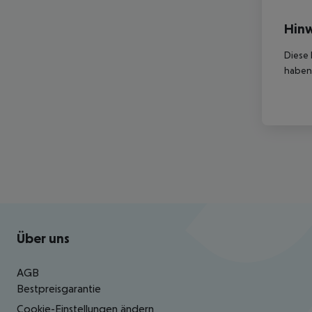
Hinw
Diese 
haben,
Footer
Footer navigation
Über uns
AGB
Bestpreisgarantie
Cookie-Einstellungen ändern