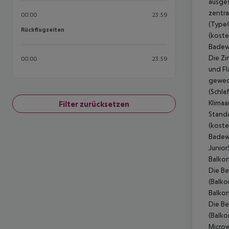
ausges
zentra
00:00
23:59
(TypeC
Rückflugzeiten
Rückflugzeiten
(koste
Badewa
Die Zi
00:00
23:59
und Fl
gewech
(Schla
Klimaa
Filter zurücksetzen
Standa
(koste
Badewa
Junior
Balkon
Die Be
(Balko
Balkon
Die Be
(Balko
Microw