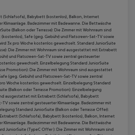
 (Schlafsofa), Babybett (kostenlos), Balkon, Internet
rter Klimaanlage. Badezimmer mit Badewanne. Die Bettwäsche
rSuite (Balkon oder Terrasse): Die Zimmer mit Wohnraum sind
t (kostenlos), Safe (geg. Gebühr) und Flatscreen-Sat-TV sowie
wird 3x pro Woche kostenlos gewechselt. Standard JuniorSuite
asse): Die Zimmer mit Wohnraum sind ausgestattet mit Extrabett
ebühr) und Flatscreen-Sat-TV sowie zentral gesteuerter
stenlos gewechselt. Einzelbelegung Standard JuniorSuite
rasse Promotion): Die Zimmer mit Wohnraum sind ausgestattet
, Safe (geg. Gebühr) und Flatscreen-Sat-TV sowie zentral
 pro Woche kostenlos gewechselt. Einzelbelegung Standard
Suite (Balkon oder Terrasse Promotion): Einzelbelegung
nd ausgestattet mit Extrabett (Schlafsofa), Babybett
at-TV sowie zentral gesteuerter Klimaanlage. Badezimmer mit
 akzeptieren
egung Standard JuniorSuite (Balkon oder Terrasse Offer):
xtrabett (Schlafsofa), Babybett (kostenlos), Balkon, Internet
rter Klimaanlage. Badezimmer mit Badewanne. Die Bettwäsche
rd JuniorSuite (TypeC Offer ): Die Zimmer mit Wohnraum sind