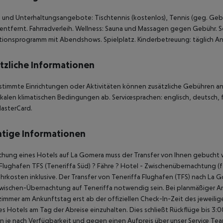
 und Unterhaltungsangebote: Tischtennis (kostenlos), Tennis (geg. Gebüh
entfernt. Fahrradverleih. Wellness: Sauna und Massagen gegen Gebühr. S
ionsprogramm mit Abendshows. Spielplatz. Kinderbetreuung: täglich An
tzliche Informationen
stimmte Einrichtungen oder Aktivitäten können zusätzliche Gebühren anf
kalen klimatischen Bedingungen ab. Servicesprachen: englisch, deutsch, fr
asterCard.
tige Informationen
chung eines Hotels auf La Gomera muss der Transfer von Ihnen gebucht w
Flughafen TFS (Teneriffa Süd) ? Fähre ? Hotel - Zwischenübernachtung (fal
hrkosten inklusive. Der Transfer von Teneriffa Flughafen (TFS) nach La G
wischen-Übernachtung auf Teneriffa notwendig sein. Bei planmäßiger A
immer am Ankunftstag erst ab der offiziellen Check-In-Zeit des jeweilig
es Hotels am Tag der Abreise einzuhalten. Dies schließt Rückflüge bis 3
 je nach Verfügbarkeit und gegen einen Aufpreis über unser Service Te