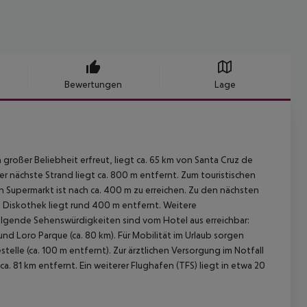
Bewertungen
Lage
großer Beliebheit erfreut, liegt ca. 65 km von Santa Cruz de
Der nächste Strand liegt ca. 800 m entfernt. Zum touristischen
n Supermarkt ist nach ca. 400 m zu erreichen. Zu den nächsten
 Diskothek liegt rund 400 m entfernt. Weitere
olgende Sehenswürdigkeiten sind vom Hotel aus erreichbar:
 und Loro Parque (ca. 80 km). Für Mobilität im Urlaub sorgen
elle (ca. 100 m entfernt). Zur ärztlichen Versorgung im Notfall
a. 81 km entfernt. Ein weiterer Flughafen (TFS) liegt in etwa 20