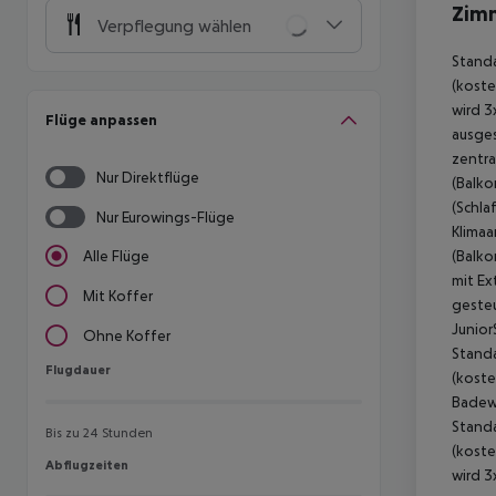
Zim
Verpflegung wählen
Standa
(koste
wird 3
Flüge anpassen
ausges
zentra
Nur Direktflüge
(Balko
(Schla
Nur Eurowings-Flüge
Klimaa
(Balko
Alle Flüge
mit Ex
Mit Koffer
gesteu
Junior
Ohne Koffer
Standa
Flugdauer
Flugdauer
(koste
Badewa
Standa
Bis zu 24 Stunden
(koste
Abflugzeiten
Abflugzeiten
wird 3