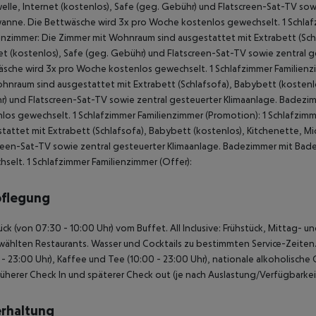
elle, Internet (kostenlos), Safe (geg. Gebühr) und Flatscreen-Sat-TV so
nne. Die Bettwäsche wird 3x pro Woche kostenlos gewechselt. 1 Schlafz
enzimmer: Die Zimmer mit Wohnraum sind ausgestattet mit Extrabett (Schl
et (kostenlos), Safe (geg. Gebühr) und Flatscreen-Sat-TV sowie zentral
sche wird 3x pro Woche kostenlos gewechselt. 1 Schlafzimmer Familienzi
hnraum sind ausgestattet mit Extrabett (Schlafsofa), Babybett (kostenlos
) und Flatscreen-Sat-TV sowie zentral gesteuerter Klimaanlage. Badez
los gewechselt. 1 Schlafzimmer Familienzimmer (Promotion): 1 Schlafzim
tattet mit Extrabett (Schlafsofa), Babybett (kostenlos), Kitchenette, Mi
reen-Sat-TV sowie zentral gesteuerter Klimaanlage. Badezimmer mit Ba
selt. 1 Schlafzimmer Familienzimmer (Offer):
pflegung
ück (von 07:30 - 10:00 Uhr) vom Buffet. All Inclusive: Frühstück, Mittag
ählten Restaurants. Wasser und Cocktails zu bestimmten Service-Zeiten. S
 - 23:00 Uhr), Kaffee und Tee (10:00 - 23:00 Uhr), nationale alkoholische 
Früherer Check In und späterer Check out (je nach Auslastung/Verfügbarkei
rhaltung