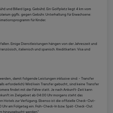
r) und Billard (geg. Gebühr). Ein Golfplatz liegt 4 km vom
olarium ggfls. gegen Gebühr. Unterhaltung für Erwachsene:
imationsprogramm für Kinder.
allen. Einige Dienstleistungen hängen von der Jahreszeit und
anzösisch, italienisch und spanisch. Kreditkarten: Visa und
erden, damit folgende Leistungen inklusive sind: - Transfer
ls erforderlich) Wird kein Transfer gebucht, sind keine Transfer
omera findet mit der Fähre statt. Je nach Ankunft-Zeit kann
nkunft im Zielgebiet ab 04:00 Uhr morgens steht das
en Hotels zur Verfügung. Ebenso ist die offizielle Check-Out-
:00 Uhr am Folgetag ein. Früh-Check-In bzw. Spät-Check-Out
am hinzugebucht werden."