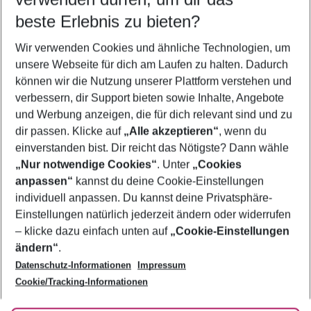
12.08.26
–
10.08.27
5-8 Nächte
beste Erlebnis zu bieten?
Wer wird verreisen
Wir verwenden Cookies und ähnliche Technologien, um
2 Erwachsene
Keine Kinder
unsere Webseite für dich am Laufen zu halten. Dadurch
können wir die Nutzung unserer Plattform verstehen und
Mehr Filter anzeigen
verbessern, dir Support bieten sowie Inhalte, Angebote
und Werbung anzeigen, die für dich relevant sind und zu
dir passen. Klicke auf
„Alle akzeptieren“
, wenn du
einverstanden bist. Dir reicht das Nötigste? Dann wähle
„Nur notwendige Cookies“
. Unter
„Cookies
anpassen“
kannst du deine Cookie-Einstellungen
Footer
Footer navigation
individuell anpassen. Du kannst deine Privatsphäre-
Über uns
Einstellungen natürlich jederzeit ändern oder widerrufen
AGB
– klicke dazu einfach unten auf
„Cookie-Einstellungen
Service & Hilfe
Bestpreisgarantie
ändern“
.
Datenschutz-Informationen
Impressum
Agenturbetreuung
Cookie-Einstellungen ändern
Folge uns
Barrierefreies Reisen
Cookie/Tracking-Informationen
Cookie-Richtlinie
Check-in
Datenschutz