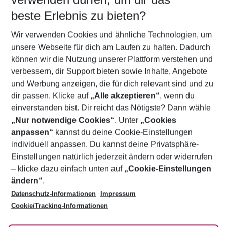
08.08.26
–
06.08.27
5-8 Nächte
beste Erlebnis zu bieten?
Wer wird verreisen
Wir verwenden Cookies und ähnliche Technologien, um
2 Erwachsene
Keine Kinder
unsere Webseite für dich am Laufen zu halten. Dadurch
können wir die Nutzung unserer Plattform verstehen und
Mehr Filter anzeigen
verbessern, dir Support bieten sowie Inhalte, Angebote
und Werbung anzeigen, die für dich relevant sind und zu
dir passen. Klicke auf
„Alle akzeptieren“
, wenn du
einverstanden bist. Dir reicht das Nötigste? Dann wähle
„Nur notwendige Cookies“
. Unter
„Cookies
anpassen“
kannst du deine Cookie-Einstellungen
Footer
Footer navigation
individuell anpassen. Du kannst deine Privatsphäre-
Über uns
Einstellungen natürlich jederzeit ändern oder widerrufen
AGB
– klicke dazu einfach unten auf
„Cookie-Einstellungen
Service & Hilfe
Bestpreisgarantie
ändern“
.
Datenschutz-Informationen
Impressum
Agenturbetreuung
Cookie-Einstellungen ändern
Folge uns
Barrierefreies Reisen
Cookie/Tracking-Informationen
Cookie-Richtlinie
Check-in
Datenschutz