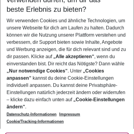
12.08.26
–
10.08.27
5-8 Nächte
beste Erlebnis zu bieten?
Wer wird verreisen
Wir verwenden Cookies und ähnliche Technologien, um
2 Erwachsene
Keine Kinder
unsere Webseite für dich am Laufen zu halten. Dadurch
können wir die Nutzung unserer Plattform verstehen und
Mehr Filter anzeigen
verbessern, dir Support bieten sowie Inhalte, Angebote
und Werbung anzeigen, die für dich relevant sind und zu
dir passen. Klicke auf
„Alle akzeptieren“
, wenn du
einverstanden bist. Dir reicht das Nötigste? Dann wähle
„Nur notwendige Cookies“
. Unter
„Cookies
anpassen“
kannst du deine Cookie-Einstellungen
Footer
Footer navigation
individuell anpassen. Du kannst deine Privatsphäre-
Über uns
Einstellungen natürlich jederzeit ändern oder widerrufen
AGB
– klicke dazu einfach unten auf
„Cookie-Einstellungen
Service & Hilfe
Bestpreisgarantie
ändern“
.
Datenschutz-Informationen
Impressum
Agenturbetreuung
Cookie-Einstellungen ändern
Folge uns
Barrierefreies Reisen
Cookie/Tracking-Informationen
Cookie-Richtlinie
Check-in
Datenschutz