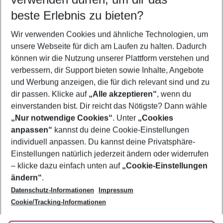
11.08.26
–
09.08.27
5-8 Nächte
beste Erlebnis zu bieten?
Wer wird verreisen
Wir verwenden Cookies und ähnliche Technologien, um
2 Erwachsene
Keine Kinder
unsere Webseite für dich am Laufen zu halten. Dadurch
können wir die Nutzung unserer Plattform verstehen und
Mehr Filter anzeigen
verbessern, dir Support bieten sowie Inhalte, Angebote
und Werbung anzeigen, die für dich relevant sind und zu
dir passen. Klicke auf
„Alle akzeptieren“
, wenn du
einverstanden bist. Dir reicht das Nötigste? Dann wähle
„Nur notwendige Cookies“
. Unter
„Cookies
anpassen“
kannst du deine Cookie-Einstellungen
Footer
Footer navigation
individuell anpassen. Du kannst deine Privatsphäre-
Über uns
Einstellungen natürlich jederzeit ändern oder widerrufen
AGB
– klicke dazu einfach unten auf
„Cookie-Einstellungen
Service & Hilfe
Bestpreisgarantie
ändern“
.
Datenschutz-Informationen
Impressum
Agenturbetreuung
Cookie-Einstellungen ändern
Folge uns
Barrierefreies Reisen
Cookie/Tracking-Informationen
Cookie-Richtlinie
Check-in
Datenschutz