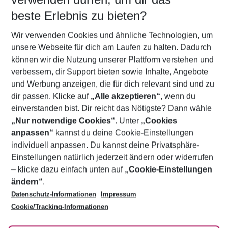
11.08.26
–
09.08.27
5-8 Nächte
beste Erlebnis zu bieten?
Wer wird verreisen
Wir verwenden Cookies und ähnliche Technologien, um
2 Erwachsene
Keine Kinder
unsere Webseite für dich am Laufen zu halten. Dadurch
können wir die Nutzung unserer Plattform verstehen und
Mehr Filter anzeigen
verbessern, dir Support bieten sowie Inhalte, Angebote
und Werbung anzeigen, die für dich relevant sind und zu
dir passen. Klicke auf
„Alle akzeptieren“
, wenn du
einverstanden bist. Dir reicht das Nötigste? Dann wähle
„Nur notwendige Cookies“
. Unter
„Cookies
anpassen“
kannst du deine Cookie-Einstellungen
Footer
Footer navigation
individuell anpassen. Du kannst deine Privatsphäre-
Über uns
Einstellungen natürlich jederzeit ändern oder widerrufen
AGB
– klicke dazu einfach unten auf
„Cookie-Einstellungen
Service & Hilfe
Bestpreisgarantie
ändern“
.
Datenschutz-Informationen
Impressum
Agenturbetreuung
Cookie-Einstellungen ändern
Folge uns
Barrierefreies Reisen
Cookie/Tracking-Informationen
Cookie-Richtlinie
Check-in
Datenschutz