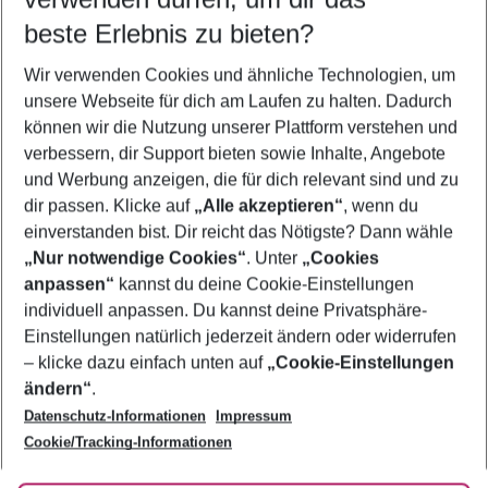
08.08.26
–
06.08.27
5-8 Nächte
beste Erlebnis zu bieten?
Wer wird verreisen
Wir verwenden Cookies und ähnliche Technologien, um
2 Erwachsene
Keine Kinder
unsere Webseite für dich am Laufen zu halten. Dadurch
können wir die Nutzung unserer Plattform verstehen und
Mehr Filter anzeigen
verbessern, dir Support bieten sowie Inhalte, Angebote
und Werbung anzeigen, die für dich relevant sind und zu
dir passen. Klicke auf
„Alle akzeptieren“
, wenn du
einverstanden bist. Dir reicht das Nötigste? Dann wähle
„Nur notwendige Cookies“
. Unter
„Cookies
anpassen“
kannst du deine Cookie-Einstellungen
Footer
Footer navigation
individuell anpassen. Du kannst deine Privatsphäre-
Über uns
Einstellungen natürlich jederzeit ändern oder widerrufen
AGB
– klicke dazu einfach unten auf
„Cookie-Einstellungen
Service & Hilfe
Bestpreisgarantie
ändern“
.
Datenschutz-Informationen
Impressum
Agenturbetreuung
Cookie-Einstellungen ändern
Folge uns
Barrierefreies Reisen
Cookie/Tracking-Informationen
Cookie-Richtlinie
Check-in
Datenschutz