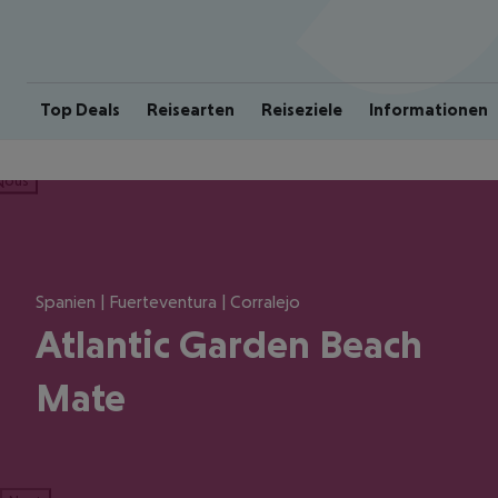
Top Deals
Reisearten
Reiseziele
Informationen
ious
Spanien | Fuerteventura | Corralejo
Atlantic Garden Beach
Mate