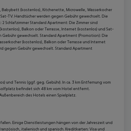
, Babybett (kostenlos), Kitchenette, Microwelle, Wasserkocher
und Sat-TV. Handtücher werden gegen Gebühr gewechselt. Die
 2 Schlafzimmer Standard Apartment: Die Zimmer sind
kostenlos), Balkon oder Terrasse, Internet (kostenlos) und Sat-
 Gebühr gewechselt. Standard Apartment (Promotion): Die
asserkocher (kostenlos), Balkon oder Terrasse und Internet
ird gegen Gebühr gewechselt. Standard Apartment
 akzeptieren
os) und Tennis (ggf. geg. Gebühr). In ca. 3 km Entfernung vom
olfplatz befindet sich 48 km vom Hotel entfernt.
 Außenbereich des Hotels einen Spielplatz.
allen. Einige Dienstleistungen hängen von der Jahreszeit und
anzösisch, italienisch und spanisch. Kreditkarten: Visa und