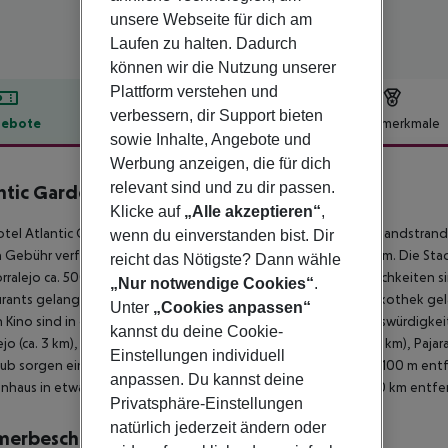
unsere Webseite für dich am
Laufen zu halten. Dadurch
können wir die Nutzung unserer
Plattform verstehen und
verbessern, dir Support bieten
ebote
Hotelbeschreibung
Hotelmerkmale
sowie Inhalte, Angebote und
lbeschreibung
Werbung anzeigen, die für dich
relevant sind und zu dir passen.
ntic Garden Beach Mate
0
Klicke auf
„Alle akzeptieren“
,
tel Atlantic Garden Beach Mate befindet sich ca. 200 m vom Sandstran
wenn du einverstanden bist. Dir
Gebühr verfügbar. Zum touristischen Zentrum sind es ca. 800 m. Die Stadt 
reicht das Nötigste? Dann wähle
rralejo ca. 500 m). Ein Supermarkt sowie weitere Einkaufsmöglichkeiten s
„Nur notwendige Cookies“
.
rants gelangt man ebenfalls nach rund 50 m. Zur nächsten Diskothek g
Unter
„Cookies anpassen“
n Kino sind in ca. 30 km Entfernung zu finden. Folgende Sehenswürdigkei
kannst du deine Cookie-
ejo (ca. 3 km), El Cotillo/ El Toston (ca. 20 km), Betancuria (ca. 48 km), Paj
Einstellungen individuell
aub sorgen ein Taxistand (ca. 30 m) und eine Bushaltestelle (ca. 100 m entf
anpassen. Du kannst deine
nhaus in etwa 34 km Entfernung. Der Flughafen (FUE) ist ca. 40 km entfe
Privatsphäre-Einstellungen
natürlich jederzeit ändern oder
merbeschreibung