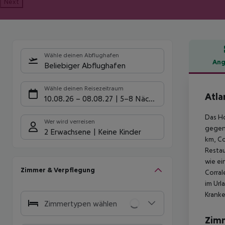
Next
Wähle deinen Abflughafen
Ang
Beliebiger Abflughafen
Hote
Wähle deinen Reisezeitraum
Atla
10.08.26
–
08.08.27
5-8 Nächte
Das Ho
Wer wird verreisen
gegen 
2 Erwachsene
Keine Kinder
km, Co
Restau
wie ei
Zimmer & Verpflegung
Corral
im Url
Kranke
Zimmertypen wählen
Zim