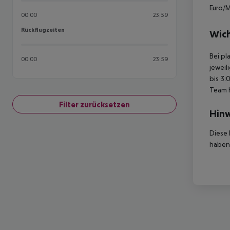
Euro/M
00:00
23:59
Rückflugzeiten
Rückflugzeiten
Wich
Bei pl
00:00
23:59
jeweil
bis 3:
Team 
Filter zurücksetzen
Hinw
Diese 
haben,