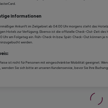
asterCard.
tige Informationen
anmäßiger Ankunft im Zielgebiet ab 04:00 Uhr morgens steht das Hotelz
igen Hotels zur Verfügung. Ebenso ist die offizielle Check-Out-Zeit des 
00 Uhr am Folgetag ein. Früh-Check-In bzw. Spät-Check-Out können je n
hinzugebucht werden.
eis:
Reise ist nicht für Personen mit eingeschränkter Mobilität geeignet. We
 wenden Sie sich bitte an unseren Kundenservice, bevor Sie Ihre Buchung