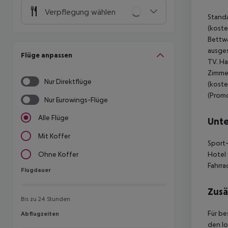
Verpflegung wählen
Standa
(koste
Bettwä
ausges
Flüge anpassen
TV. H
Zimmer
Nur Direktflüge
(kost
(Promo
Nur Eurowings-Flüge
Alle Flüge
Unte
Mit Koffer
Sport-
Hotel 
Ohne Koffer
Fahrra
Flugdauer
Flugdauer
Zusä
Bis zu 24 Stunden
Für be
Abflugzeiten
Abflugzeiten
den lo