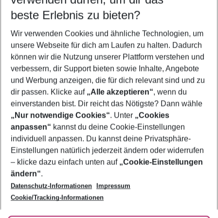
11.08.26
–
09.08.27
5-8 Nächte
beste Erlebnis zu bieten?
Wer wird verreisen
Wir verwenden Cookies und ähnliche Technologien, um
2 Erwachsene
Keine Kinder
unsere Webseite für dich am Laufen zu halten. Dadurch
können wir die Nutzung unserer Plattform verstehen und
Mehr Filter anzeigen
verbessern, dir Support bieten sowie Inhalte, Angebote
und Werbung anzeigen, die für dich relevant sind und zu
dir passen. Klicke auf
„Alle akzeptieren“
, wenn du
einverstanden bist. Dir reicht das Nötigste? Dann wähle
„Nur notwendige Cookies“
. Unter
„Cookies
anpassen“
kannst du deine Cookie-Einstellungen
Footer
Footer navigation
individuell anpassen. Du kannst deine Privatsphäre-
Über uns
Einstellungen natürlich jederzeit ändern oder widerrufen
AGB
– klicke dazu einfach unten auf
„Cookie-Einstellungen
Service & Hilfe
Bestpreisgarantie
ändern“
.
Datenschutz-Informationen
Impressum
Agenturbetreuung
Cookie-Einstellungen ändern
Folge uns
Barrierefreies Reisen
Cookie/Tracking-Informationen
Cookie-Richtlinie
Check-in
Datenschutz