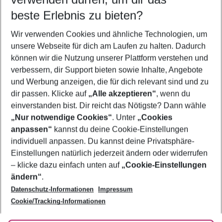
10.08.26
–
08.08.27
5-8 Nächte
beste Erlebnis zu bieten?
Wer wird verreisen
Wir verwenden Cookies und ähnliche Technologien, um
2 Erwachsene
Keine Kinder
unsere Webseite für dich am Laufen zu halten. Dadurch
können wir die Nutzung unserer Plattform verstehen und
Mehr Filter anzeigen
verbessern, dir Support bieten sowie Inhalte, Angebote
und Werbung anzeigen, die für dich relevant sind und zu
dir passen. Klicke auf
„Alle akzeptieren“
, wenn du
einverstanden bist. Dir reicht das Nötigste? Dann wähle
„Nur notwendige Cookies“
. Unter
„Cookies
anpassen“
kannst du deine Cookie-Einstellungen
Footer
Footer navigation
individuell anpassen. Du kannst deine Privatsphäre-
Über uns
Einstellungen natürlich jederzeit ändern oder widerrufen
AGB
– klicke dazu einfach unten auf
„Cookie-Einstellungen
Service & Hilfe
Bestpreisgarantie
ändern“
.
Datenschutz-Informationen
Impressum
Agenturbetreuung
Cookie-Einstellungen ändern
Folge uns
Barrierefreies Reisen
Cookie/Tracking-Informationen
Cookie-Richtlinie
Check-in
Datenschutz