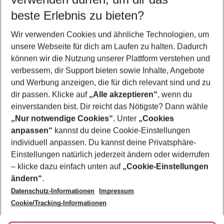
10.08.26
–
08.08.27
5-8 Nächte
beste Erlebnis zu bieten?
Wer wird verreisen
Wir verwenden Cookies und ähnliche Technologien, um
2 Erwachsene
Keine Kinder
unsere Webseite für dich am Laufen zu halten. Dadurch
können wir die Nutzung unserer Plattform verstehen und
Mehr Filter anzeigen
verbessern, dir Support bieten sowie Inhalte, Angebote
und Werbung anzeigen, die für dich relevant sind und zu
dir passen. Klicke auf
„Alle akzeptieren“
, wenn du
einverstanden bist. Dir reicht das Nötigste? Dann wähle
„Nur notwendige Cookies“
. Unter
„Cookies
anpassen“
kannst du deine Cookie-Einstellungen
Footer
Footer navigation
individuell anpassen. Du kannst deine Privatsphäre-
Über uns
Einstellungen natürlich jederzeit ändern oder widerrufen
AGB
– klicke dazu einfach unten auf
„Cookie-Einstellungen
Service & Hilfe
Bestpreisgarantie
ändern“
.
Datenschutz-Informationen
Impressum
Agenturbetreuung
Cookie-Einstellungen ändern
Folge uns
Barrierefreies Reisen
Cookie/Tracking-Informationen
Cookie-Richtlinie
Check-in
Datenschutz