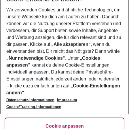
Wer wird verreisen
Wir verwenden Cookies und ähnliche Technologien, um
2 Erwachsene
Keine Kinder
unsere Webseite für dich am Laufen zu halten. Dadurch
können wir die Nutzung unserer Plattform verstehen und
Mehr Filter anzeigen
verbessern, dir Support bieten sowie Inhalte, Angebote
und Werbung anzeigen, die für dich relevant sind und zu
dir passen. Klicke auf
„Alle akzeptieren“
, wenn du
einverstanden bist. Dir reicht das Nötigste? Dann wähle
„Nur notwendige Cookies“
. Unter
„Cookies
anpassen“
kannst du deine Cookie-Einstellungen
Footer
Footer navigation
individuell anpassen. Du kannst deine Privatsphäre-
Über uns
Einstellungen natürlich jederzeit ändern oder widerrufen
AGB
– klicke dazu einfach unten auf
„Cookie-Einstellungen
Service & Hilfe
Bestpreisgarantie
ändern“
.
Datenschutz-Informationen
Impressum
Agenturbetreuung
Cookie-Einstellungen ändern
Folge uns
Barrierefreies Reisen
Cookie/Tracking-Informationen
Cookie-Richtlinie
Check-in
Datenschutz
FAQ
Fakten
Cookie anpassen
HanseMerkur Reiseversicherung
Flexibel buchen