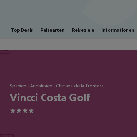
Top Deals
Reisearten
Reiseziele
Informationen
ious
Spanien | Andalusien | Chiclana de la Frontera
Vincci Costa Golf
4