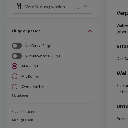
Verpflegung wählen
Ver
Wahlwe
Flüge anpassen
(Aben
Stra
Nur Direktflüge
Nur Eurowings-Flüge
Der "S
Alle Flüge
Well
Mit Koffer
Sie kö
Ohne Koffer
umfang
Flugdauer
Flugdauer
Unte
Bis zu 24 Stunden
Anima
Abflugzeiten
Abflugzeiten