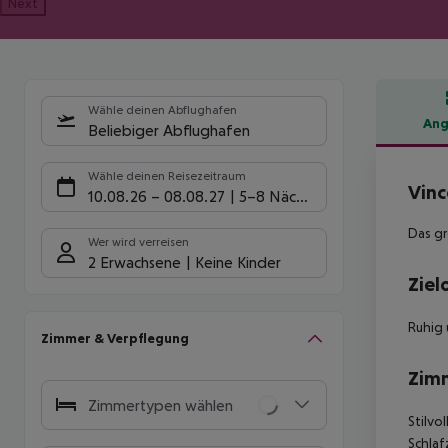
Next
Wähle deinen Abflughafen
Ang
Beliebiger Abflughafen
Hote
Wähle deinen Reisezeitraum
Vinc
10.08.26
–
08.08.27
5-8 Nächte
Das gr
Wer wird verreisen
2 Erwachsene
Keine Kinder
Ziel
Ruhig 
Zimmer & Verpflegung
Zim
Zimmertypen wählen
Stilvo
Schlaf