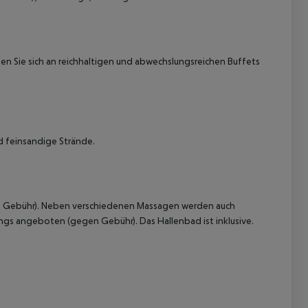
en Sie sich an reichhaltigen und abwechslungsreichen Buffets
 akzeptieren
nd feinsandige Strände.
en Gebühr). Neben verschiedenen Massagen werden auch
gs angeboten (gegen Gebühr). Das Hallenbad ist inklusive.