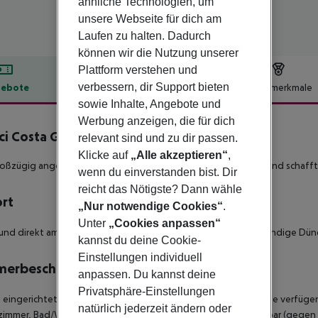
ähnliche Technologien, um
unsere Webseite für dich am
Laufen zu halten. Dadurch
können wir die Nutzung unserer
Plattform verstehen und
verbessern, dir Support bieten
ebote
Hotelbeschreibung
Hotelmerkmale
sowie Inhalte, Angebote und
lbeschreibung
Werbung anzeigen, die für dich
ci Costa Golf
relevant sind und zu dir passen.
4
Klicke auf
„Alle akzeptieren“
,
oßzügig angelegte Hotel besticht durch stilvolles Ambiente und schaff
wenn du einverstanden bist. Dir
reicht das Nötigste? Dann wähle
ort
„Nur notwendige Cookies“
.
Unter
„Cookies anpassen“
und direkt am Golfplatz Novo Sancti Petri gelegen. Der feinsandige Dünen
kannst du deine Cookie-
Einstellungen individuell
merbeschreibung
anpassen. Du kannst deine
Privatsphäre-Einstellungen
ll eingerichtete JUNIORSUITEN mit angenehmer Atmosphäre. Sie verfüge
natürlich jederzeit ändern oder
zimmer, Bad/WC, Fön, Telefon, WIFI gratis, Safe, Sat.-TV, Minibar (gege