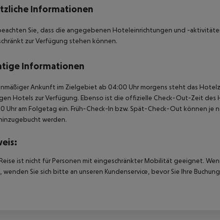
tzliche Informationen
beachten Sie, dass die angegebenen Hoteleinrichtungen und -aktivitäten
chränkt zur Verfügung stehen können.
tige Informationen
anmäßiger Ankunft im Zielgebiet ab 04:00 Uhr morgens steht das Hotelz
igen Hotels zur Verfügung. Ebenso ist die offizielle Check-Out-Zeit des 
00 Uhr am Folgetag ein. Früh-Check-In bzw. Spät-Check-Out können je n
hinzugebucht werden.
eis:
Reise ist nicht für Personen mit eingeschränkter Mobilität geeignet. We
 wenden Sie sich bitte an unseren Kundenservice, bevor Sie Ihre Buchung