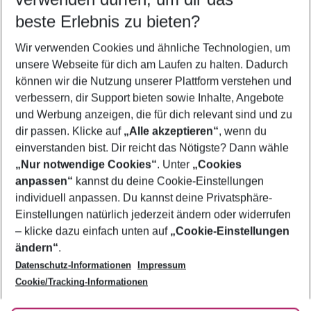
12.08.26
–
10.08.27
5-8 Nächte
beste Erlebnis zu bieten?
Wer wird verreisen
Wir verwenden Cookies und ähnliche Technologien, um
2 Erwachsene
Keine Kinder
unsere Webseite für dich am Laufen zu halten. Dadurch
können wir die Nutzung unserer Plattform verstehen und
Mehr Filter anzeigen
verbessern, dir Support bieten sowie Inhalte, Angebote
und Werbung anzeigen, die für dich relevant sind und zu
dir passen. Klicke auf
„Alle akzeptieren“
, wenn du
einverstanden bist. Dir reicht das Nötigste? Dann wähle
„Nur notwendige Cookies“
. Unter
„Cookies
anpassen“
kannst du deine Cookie-Einstellungen
Footer
Footer navigation
individuell anpassen. Du kannst deine Privatsphäre-
Über uns
Einstellungen natürlich jederzeit ändern oder widerrufen
AGB
– klicke dazu einfach unten auf
„Cookie-Einstellungen
Service & Hilfe
Bestpreisgarantie
ändern“
.
Datenschutz-Informationen
Impressum
Agenturbetreuung
Cookie-Einstellungen ändern
Folge uns
Barrierefreies Reisen
Cookie/Tracking-Informationen
Cookie-Richtlinie
Check-in
Datenschutz