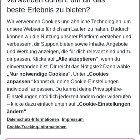
08.08.26
–
06.08.27
5-8 Nächte
beste Erlebnis zu bieten?
Wer wird verreisen
Wir verwenden Cookies und ähnliche Technologien, um
2 Erwachsene
Keine Kinder
unsere Webseite für dich am Laufen zu halten. Dadurch
können wir die Nutzung unserer Plattform verstehen und
Mehr Filter anzeigen
verbessern, dir Support bieten sowie Inhalte, Angebote
und Werbung anzeigen, die für dich relevant sind und zu
dir passen. Klicke auf
„Alle akzeptieren“
, wenn du
einverstanden bist. Dir reicht das Nötigste? Dann wähle
„Nur notwendige Cookies“
. Unter
„Cookies
anpassen“
kannst du deine Cookie-Einstellungen
Footer
Footer navigation
individuell anpassen. Du kannst deine Privatsphäre-
Über uns
Einstellungen natürlich jederzeit ändern oder widerrufen
AGB
– klicke dazu einfach unten auf
„Cookie-Einstellungen
Service & Hilfe
Bestpreisgarantie
ändern“
.
Datenschutz-Informationen
Impressum
Agenturbetreuung
Cookie-Einstellungen ändern
Folge uns
Barrierefreies Reisen
Cookie/Tracking-Informationen
Cookie-Richtlinie
Check-in
Datenschutz