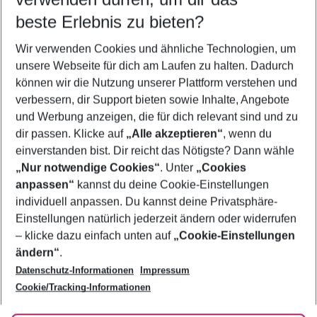
08.08.26
–
06.08.27
5-8 Nächte
beste Erlebnis zu bieten?
Wer wird verreisen
Wir verwenden Cookies und ähnliche Technologien, um
2 Erwachsene
Keine Kinder
unsere Webseite für dich am Laufen zu halten. Dadurch
können wir die Nutzung unserer Plattform verstehen und
Mehr Filter anzeigen
verbessern, dir Support bieten sowie Inhalte, Angebote
und Werbung anzeigen, die für dich relevant sind und zu
dir passen. Klicke auf
„Alle akzeptieren“
, wenn du
einverstanden bist. Dir reicht das Nötigste? Dann wähle
„Nur notwendige Cookies“
. Unter
„Cookies
anpassen“
kannst du deine Cookie-Einstellungen
Footer
Footer navigation
individuell anpassen. Du kannst deine Privatsphäre-
Über uns
Einstellungen natürlich jederzeit ändern oder widerrufen
AGB
– klicke dazu einfach unten auf
„Cookie-Einstellungen
Service & Hilfe
Bestpreisgarantie
ändern“
.
Datenschutz-Informationen
Impressum
Agenturbetreuung
Cookie-Einstellungen ändern
Folge uns
Barrierefreies Reisen
Cookie/Tracking-Informationen
Cookie-Richtlinie
Check-in
Datenschutz