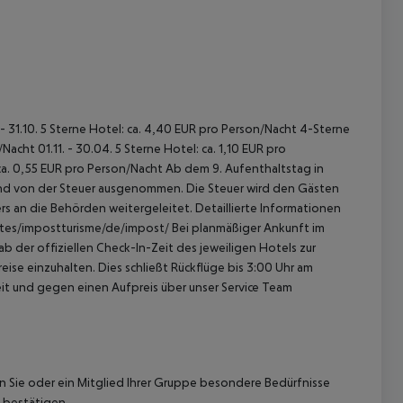
 - 31.10. 5 Sterne Hotel: ca. 4,40 EUR pro Person/Nacht 4-Sterne
acht 01.11. - 30.04. 5 Sterne Hotel: ca. 1,10 EUR pro
ca. 0,55 EUR pro Person/Nacht Ab dem 9. Aufenthaltstag in
sind von der Steuer ausgenommen. Die Steuer wird den Gästen
s an die Behörden weitergeleitet. Detaillierte Informationen
sites/impostturisme/de/impost/ Bei planmäßiger Ankunft im
 der offiziellen Check-In-Zeit des jeweiligen Hotels zur
ise einzuhalten. Dies schließt Rückflüge bis 3:00 Uhr am
t und gegen einen Aufpreis über unser Service Team
nn Sie oder ein Mitglied Ihrer Gruppe besondere Bedürfnisse
 bestätigen.