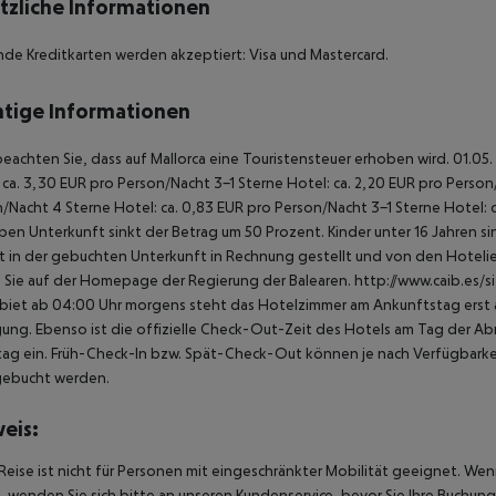
tzliche Informationen
de Kreditkarten werden akzeptiert: Visa und Mastercard.
tige Informationen
beachten Sie, dass auf Mallorca eine Touristensteuer erhoben wird. 01.05.
 ca. 3,30 EUR pro Person/Nacht 3-1 Sterne Hotel: ca. 2,20 EUR pro Person/N
/Nacht 4 Sterne Hotel: ca. 0,83 EUR pro Person/Nacht 3-1 Sterne Hotel: 
ben Unterkunft sinkt der Betrag um 50 Prozent. Kinder unter 16 Jahren 
t in der gebuchten Unterkunft in Rechnung gestellt und von den Hotelier
 Sie auf der Homepage der Regierung der Balearen. http://www.caib.es/
biet ab 04:00 Uhr morgens steht das Hotelzimmer am Ankunftstag erst ab
ung. Ebenso ist die offizielle Check-Out-Zeit des Hotels am Tag der Abre
ag ein. Früh-Check-In bzw. Spät-Check-Out können je nach Verfügbarkei
gebucht werden.
eis:
Reise ist nicht für Personen mit eingeschränkter Mobilität geeignet. We
 wenden Sie sich bitte an unseren Kundenservice, bevor Sie Ihre Buchung