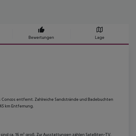
Bewertungen
Lage
a's Concos entfernt. Zahlreiche Sandstrände und Badebuchten
 45 km Entfernung.
nd ca. 16 m² groß. Zur Ausstattungen zählen Satelliten-TV,