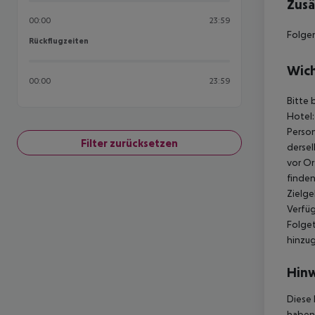
Zusä
00:00
23:59
Folgen
Rückflugzeiten
Rückflugzeiten
Wich
00:00
23:59
Bitte 
Hotel:
Person
Filter zurücksetzen
dersel
vor Or
finden
Zielge
Verfüg
Folget
hinzu
Hinw
Diese 
haben,