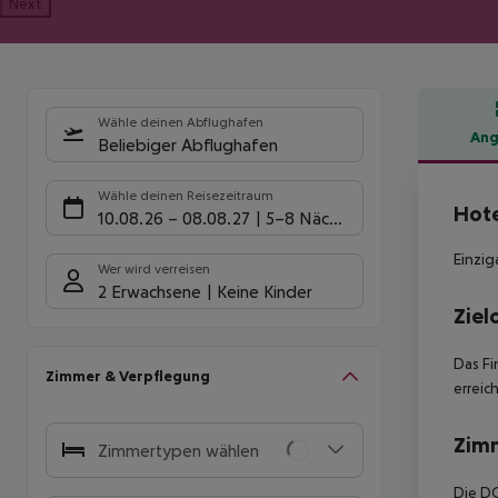
Next
Wähle deinen Abflughafen
Ang
Beliebiger Abflughafen
Hote
Wähle deinen Reisezeitraum
Hote
10.08.26
–
08.08.27
5-8 Nächte
Einzig
Wer wird verreisen
2 Erwachsene
Keine Kinder
Ziel
Das Fi
Zimmer & Verpflegung
erreic
Zim
Zimmertypen wählen
Die DO