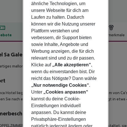
ähnliche Technologien, um
unsere Webseite für dich am
Laufen zu halten. Dadurch
können wir die Nutzung unserer
Plattform verstehen und
ebote
Hotelbeschreibung
Hotelmerkmale
verbessern, dir Support bieten
lbeschreibung
sowie Inhalte, Angebote und
Werbung anzeigen, die für dich
l Sa Galera
relevant sind und zu dir passen.
4
Klicke auf
„Alle akzeptieren“
,
artiges mallorquinisches Herrenhaus in unberührter Landschaft!
wenn du einverstanden bist. Dir
reicht das Nötigste? Dann wähle
ort
„Nur notwendige Cookies“
.
Unter
„Cookies anpassen“
nca Hotel liegt in ländlicher mediterraner Umgebung etwa 1,5 km von C
kannst du deine Cookie-
hen Sie nach etwa 7,5 km. Die Hauptstadt Palma de Mallorca liegt in etwa
Einstellungen individuell
anpassen. Du kannst deine
merbeschreibung
Privatsphäre-Einstellungen
PPELZIMMER (DOUBLE) sind modern und dennoch rustikal gestaltet, sie si
natürlich jederzeit ändern oder