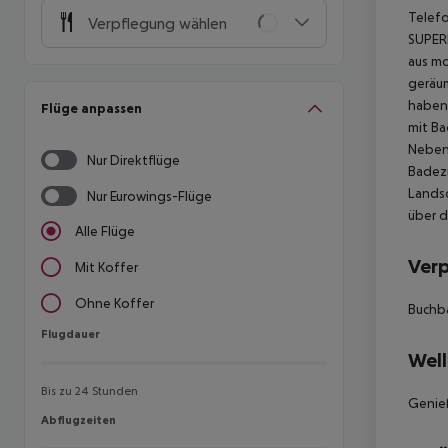
Telefo
Verpflegung wählen
SUPER
aus mo
geräum
haben 
Flüge anpassen
mit B
Nebeng
Nur Direktflüge
Badezi
Landsc
Nur Eurowings-Flüge
über d
Alle Flüge
Ver
Mit Koffer
Ohne Koffer
Buchba
Flugdauer
Flugdauer
Well
Bis zu 24 Stunden
Genieß
Abflugzeiten
Abflugzeiten