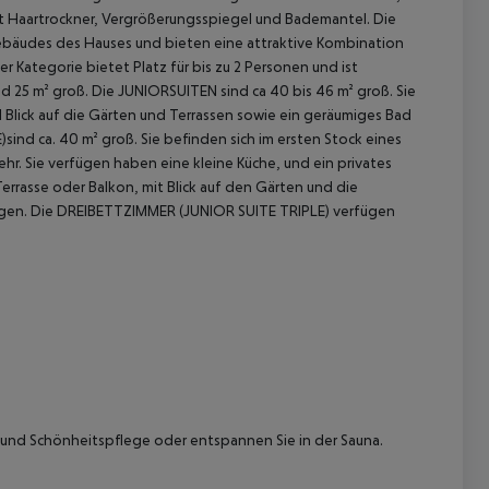
t Haartrockner, Vergrößerungsspiegel und Bademantel.
Die
äudes des Hauses und bieten eine attraktive Kombination
 Kategorie bietet Platz für bis zu 2 Personen und ist
d 25 m² groß.
Die JUNIORSUITEN sind ca 40 bis 46 m² groß. Sie
lick auf die Gärten und Terrassen sowie ein geräumiges Bad
 ca. 40 m² groß. Sie befinden sich im ersten Stock eines
r. Sie verfügen haben eine kleine Küche, und ein privates
rrasse oder Balkon, mit Blick auf den Gärten und die
gen.
Die DREIBETTZIMMER (JUNIOR SUITE TRIPLE) verfügen
 akzeptieren
und Schönheitspflege oder entspannen Sie in der Sauna.