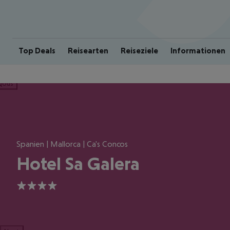
Top Deals
Reisearten
Reiseziele
Informationen
ious
Spanien | Mallorca | Ca's Concos
Hotel Sa Galera
4