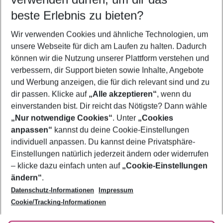
08.08.26
–
06.08.27
5-8 Nächte
beste Erlebnis zu bieten?
Wer wird verreisen
Wir verwenden Cookies und ähnliche Technologien, um
2 Erwachsene
Keine Kinder
unsere Webseite für dich am Laufen zu halten. Dadurch
können wir die Nutzung unserer Plattform verstehen und
Mehr Filter anzeigen
verbessern, dir Support bieten sowie Inhalte, Angebote
und Werbung anzeigen, die für dich relevant sind und zu
dir passen. Klicke auf
„Alle akzeptieren“
, wenn du
einverstanden bist. Dir reicht das Nötigste? Dann wähle
„Nur notwendige Cookies“
. Unter
„Cookies
anpassen“
kannst du deine Cookie-Einstellungen
Footer
Footer navigation
individuell anpassen. Du kannst deine Privatsphäre-
Über uns
Einstellungen natürlich jederzeit ändern oder widerrufen
AGB
– klicke dazu einfach unten auf
„Cookie-Einstellungen
Service & Hilfe
Bestpreisgarantie
ändern“
.
Datenschutz-Informationen
Impressum
Agenturbetreuung
Cookie-Einstellungen ändern
Folge uns
Barrierefreies Reisen
Cookie/Tracking-Informationen
Cookie-Richtlinie
Check-in
Datenschutz