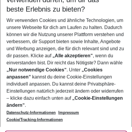
11.08.26
–
09.08.27
5-8 Nächte
beste Erlebnis zu bieten?
Wer wird verreisen
Wir verwenden Cookies und ähnliche Technologien, um
2 Erwachsene
Keine Kinder
unsere Webseite für dich am Laufen zu halten. Dadurch
können wir die Nutzung unserer Plattform verstehen und
Mehr Filter anzeigen
verbessern, dir Support bieten sowie Inhalte, Angebote
und Werbung anzeigen, die für dich relevant sind und zu
dir passen. Klicke auf
„Alle akzeptieren“
, wenn du
einverstanden bist. Dir reicht das Nötigste? Dann wähle
„Nur notwendige Cookies“
. Unter
„Cookies
anpassen“
kannst du deine Cookie-Einstellungen
Footer
Footer navigation
individuell anpassen. Du kannst deine Privatsphäre-
Über uns
Einstellungen natürlich jederzeit ändern oder widerrufen
AGB
– klicke dazu einfach unten auf
„Cookie-Einstellungen
Service & Hilfe
Bestpreisgarantie
ändern“
.
Datenschutz-Informationen
Impressum
Agenturbetreuung
Cookie-Einstellungen ändern
Folge uns
Barrierefreies Reisen
Cookie/Tracking-Informationen
Cookie-Richtlinie
Check-in
Datenschutz