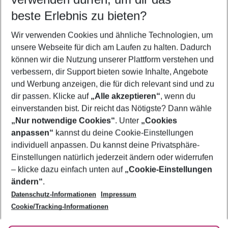
10.08.26
–
08.08.27
5-8 Nächte
beste Erlebnis zu bieten?
Wer wird verreisen
Wir verwenden Cookies und ähnliche Technologien, um
2 Erwachsene
Keine Kinder
unsere Webseite für dich am Laufen zu halten. Dadurch
können wir die Nutzung unserer Plattform verstehen und
Mehr Filter anzeigen
verbessern, dir Support bieten sowie Inhalte, Angebote
und Werbung anzeigen, die für dich relevant sind und zu
dir passen. Klicke auf
„Alle akzeptieren“
, wenn du
einverstanden bist. Dir reicht das Nötigste? Dann wähle
„Nur notwendige Cookies“
. Unter
„Cookies
anpassen“
kannst du deine Cookie-Einstellungen
Footer
Footer navigation
individuell anpassen. Du kannst deine Privatsphäre-
Über uns
Einstellungen natürlich jederzeit ändern oder widerrufen
AGB
– klicke dazu einfach unten auf
„Cookie-Einstellungen
Service & Hilfe
Bestpreisgarantie
ändern“
.
Datenschutz-Informationen
Impressum
Agenturbetreuung
Cookie-Einstellungen ändern
Folge uns
Barrierefreies Reisen
Cookie/Tracking-Informationen
Cookie-Richtlinie
Check-in
Datenschutz