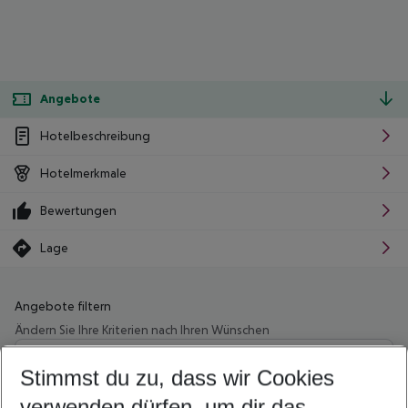
Angebote
Hotelbeschreibung
Hotelmerkmale
Bewertungen
Lage
Angebote filtern
Ändern Sie Ihre Kriterien nach Ihren Wünschen
Wähle deinen Abflughafen
Beliebiger Abflughafen
Stimmst du zu, dass wir Cookies
verwenden dürfen, um dir das
Wähle deinen Reisezeitraum