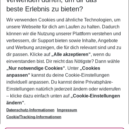
12.08.26
–
10.08.27
5-8 Nächte
beste Erlebnis zu bieten?
Wer wird verreisen
Wir verwenden Cookies und ähnliche Technologien, um
2 Erwachsene
Keine Kinder
unsere Webseite für dich am Laufen zu halten. Dadurch
können wir die Nutzung unserer Plattform verstehen und
Mehr Filter anzeigen
verbessern, dir Support bieten sowie Inhalte, Angebote
und Werbung anzeigen, die für dich relevant sind und zu
dir passen. Klicke auf
„Alle akzeptieren“
, wenn du
einverstanden bist. Dir reicht das Nötigste? Dann wähle
„Nur notwendige Cookies“
. Unter
„Cookies
anpassen“
kannst du deine Cookie-Einstellungen
Footer
Footer navigation
individuell anpassen. Du kannst deine Privatsphäre-
Über uns
Einstellungen natürlich jederzeit ändern oder widerrufen
AGB
– klicke dazu einfach unten auf
„Cookie-Einstellungen
Service & Hilfe
Bestpreisgarantie
ändern“
.
Datenschutz-Informationen
Impressum
Agenturbetreuung
Cookie-Einstellungen ändern
Folge uns
Barrierefreies Reisen
Cookie/Tracking-Informationen
Cookie-Richtlinie
Check-in
Datenschutz