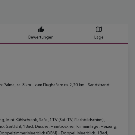
Bewertungen
Lage
: Palma, ca. 8 km - zum Flughafen: ca. 2,20 km - Sandstrand:
, Mini-Kühlschrank, Safe, 1 TV (Sat-TV, Flachbildschirm),
k (seitlich), 1 Bad, Dusche, Haartrockner, Klimaanlage, Heizung,
) Doppelzimmer Meerblick (DBM) - Doppel, Meerblick, 1 Bad,