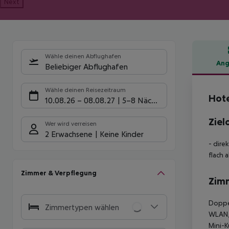
Next
Wähle deinen Abflughafen
Ang
Beliebiger Abflughafen
Hote
Wähle deinen Reisezeitraum
Hote
10.08.26
–
08.08.27
5-8 Nächte
Ziel
Wer wird verreisen
2 Erwachsene
Keine Kinder
- dire
flach 
Zimmer & Verpflegung
Zim
Doppel
Zimmertypen wählen
WLAN, 
Mini-K