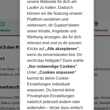
unsere Webseite für dich am
Laufen zu halten. Dadurch
können wir die Nutzung unserer
Plattform verstehen und
verbessern, dir Support bieten
ebote
Hotelbeschreibung
Hotelmerkmale
sowie Inhalte, Angebote und
Werbung anzeigen, die für dich
lbeschreibung
relevant sind und zu dir passen.
l Eden Palma Playa
Klicke auf
„Alle akzeptieren“
,
3.5
wenn du einverstanden bist. Dir
ort
reicht das Nötigste? Dann wähle
„Nur notwendige Cookies“
.
kt am Meer - zum Ortszentrum: Ca''n Pastilla, ca. 900 m - zum Stadtzentrum
Unter
„Cookies anpassen“
abfallend, öffentlich, von der Anlage getrennt durch Promenade
kannst du deine Cookie-
Einstellungen individuell
merbeschreibung
anpassen. Du kannst deine
Privatsphäre-Einstellungen
zimmer (DB1) - Doppel, 1 Bad, Dusche, Haartrockner, Klimaanlage, Heizung
natürlich jederzeit ändern oder
Balkon (möbliert) Doppelzimmer seitl. Meerblick (DBN) - Doppel, Meerblic
widerrufen – klicke dazu einfach
ühlschrank, Safe, 1 TV (Sat-TV, Flachbildschirm), WLAN, Balkon (möbliert