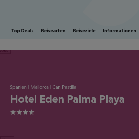
Top Deals
Reisearten
Reiseziele
Informationen
ious
Spanien | Mallorca | Can Pastilla
Hotel Eden Palma Playa
3.5