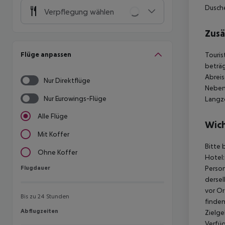
Dusche
Verpflegung wählen
Zusä
Flüge anpassen
Touris
beträg
Abreis
Nur Direktflüge
Nebens
Nur Eurowings-Flüge
Langze
Alle Flüge
Wich
Mit Koffer
Bitte 
Ohne Koffer
Hotel:
Flugdauer
Person
Flugdauer
dersel
vor Or
Bis zu 24 Stunden
finden
Abflugzeiten
Abflugzeiten
Zielge
Verfüg