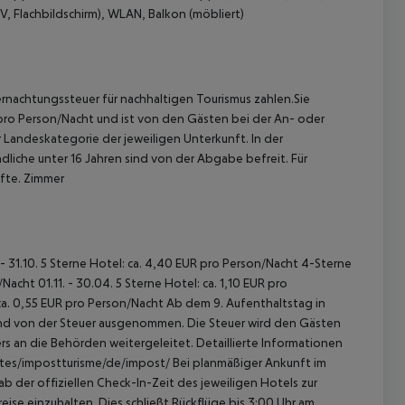
V, Flachbildschirm), WLAN, Balkon (möbliert)
ernachtungssteuer für nachhaltigen Tourismus zahlen.Sie
. pro Person/Nacht und ist von den Gästen bei der An- oder
r Landeskategorie der jeweiligen Unterkunft. In der
dliche unter 16 Jahren sind von der Abgabe befreit. Für
 akzeptieren
lfte. Zimmer
 - 31.10. 5 Sterne Hotel: ca. 4,40 EUR pro Person/Nacht 4-Sterne
acht 01.11. - 30.04. 5 Sterne Hotel: ca. 1,10 EUR pro
ca. 0,55 EUR pro Person/Nacht Ab dem 9. Aufenthaltstag in
sind von der Steuer ausgenommen. Die Steuer wird den Gästen
s an die Behörden weitergeleitet. Detaillierte Informationen
sites/impostturisme/de/impost/ Bei planmäßiger Ankunft im
 der offiziellen Check-In-Zeit des jeweiligen Hotels zur
ise einzuhalten. Dies schließt Rückflüge bis 3:00 Uhr am