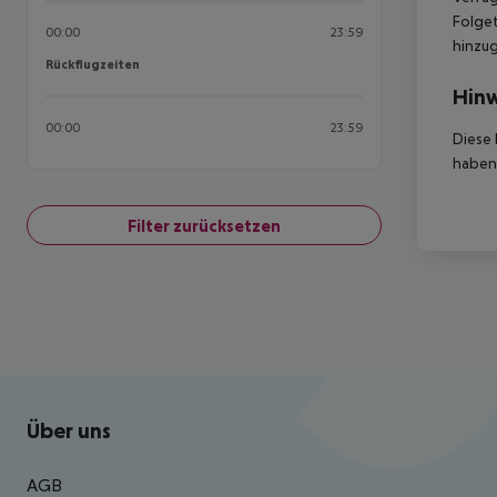
Folget
00:00
23:59
hinzu
Rückflugzeiten
Rückflugzeiten
Hinw
00:00
23:59
Diese 
haben,
Filter zurücksetzen
Footer
Footer navigation
Über uns
AGB